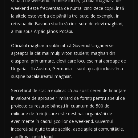
şcoală de weekend. În unele locuri, şcoala maghiară de
weekend este frecventată de numai cinci-zece copii, însă
la altele este vorba de până la trei sute; de exemplu, în
reţeaua din Bavaria studiază cinci sute de elevi maghiari,
a mai spus Árpád János Potápi.
Oficialul maghiar a subliniat că Guvernul Ungariei se
aşteaptă la cât mai mulţi viitori studenţi maghiari din
diaspora, prin urmare, elevii care locuiesc mai aproape de
Ungaria – în Austria, Germania – sunt ajutaţi inclusiv în a
susţine bacalaureatul maghiar.
Secretarul de stat a explicat că au sosit cereri de finanţare
în valoare de aproape 1 miliard de forinţi pentru apelul de
proiecte cu resurse băneşti în cuantum de 500 de
milioane de forinţi care este destinat organizării de
evenimente în cadrul şcolilor de weekend. Guvernul
încearcă să ajute toate şcolile, asociaţiile şi comunităţile,
a adăugat politicianul.