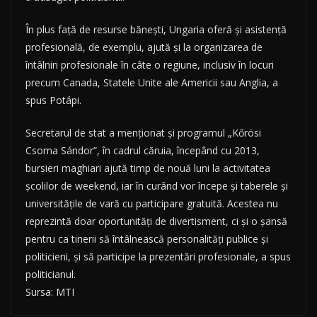
În plus faţă de resurse băneşti, Ungaria oferă şi asistenţă
profesională, de exemplu, ajută şi la organizarea de
întâlniri profesionale în câte o regiune, inclusiv în locuri
precum Canada, Statele Unite ale Americii sau Anglia, a
spus Potápi.
Secretarul de stat a menţionat şi programul „Kőrösi
Csoma Sándor”, în cadrul căruia, începând cu 2013,
bursieri maghiari ajută timp de nouă luni la activitatea
şcolilor de weekend, iar în curând vor începe şi taberele şi
universităţile de vară cu participare gratuită. Acestea nu
reprezintă doar oportunităţi de divertisment, ci şi o şansă
pentru ca tinerii să întâlnească personalităţi publice şi
politicieni, şi să participe la prezentări profesionale, a spus
politicianul.
Sursa: MTI