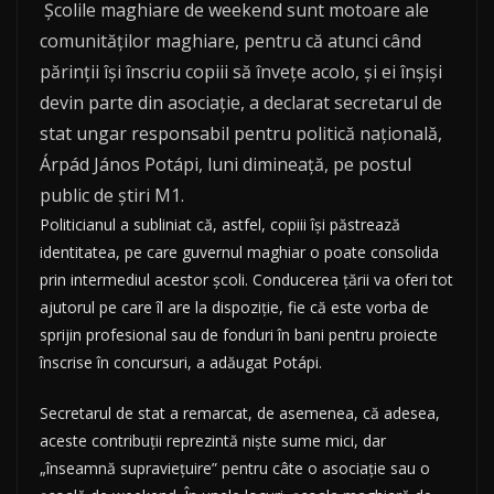
Şcolile maghiare de weekend sunt motoare ale
comunităţilor maghiare, pentru că atunci când
părinţii îşi înscriu copiii să înveţe acolo, şi ei înşişi
devin parte din asociaţie, a declarat secretarul de
stat ungar responsabil pentru politică naţională,
Árpád János Potápi, luni dimineaţă, pe postul
public de ştiri M1.
Politicianul a subliniat că, astfel, copiii îşi păstrează
identitatea, pe care guvernul maghiar o poate consolida
prin intermediul acestor şcoli. Conducerea ţării va oferi tot
ajutorul pe care îl are la dispoziţie, fie că este vorba de
sprijin profesional sau de fonduri în bani pentru proiecte
înscrise în concursuri, a adăugat Potápi.
Secretarul de stat a remarcat, de asemenea, că adesea,
aceste contribuţii reprezintă nişte sume mici, dar
„înseamnă supravieţuire” pentru câte o asociaţie sau o