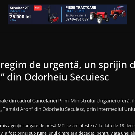
n regim de urgenţă, un sprijin 
n” din Odorheiu Secuiesc
onale din cadrul Cancelariei Prim-Ministrului Ungariei oferă, 
ui „Tamási Áron” din Odorheiu Secuiesc, prin intermediul Uni
nsmis agenţiei ungare de presă MTI se aminteşte că la data de 18 decem
i a fost prinşi sub ruine; unul dintre ei a decedat, pentru viaţa unei e