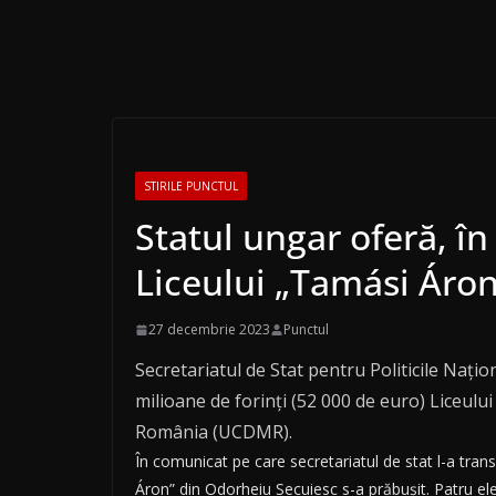
STIRILE PUNCTUL
Statul ungar oferă, î
Liceului „Tamási Áro
27 decembrie 2023
Punctul
Secretariatul de Stat pentru Politicile Naţi
milioane de forinţi (52 000 de euro) Liceul
România (UCDMR).
În comunicat pe care secretariatul de stat l-a tra
Áron” din Odorheiu Secuiesc s-a prăbuşit. Patru elev