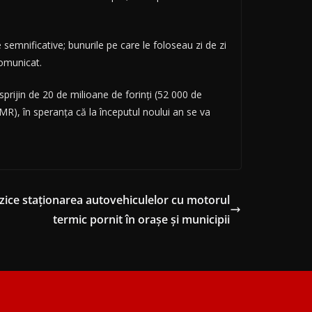
e semnificative; bunurile pe care le foloseau zi de zi
comunicat.
sprijin de 20 de milioane de forinţi (52 000 de
R), în speranţa că la începutul noului an se va
rzice staționarea autovehiculelor cu motorul
termic pornit în orașe și municipii