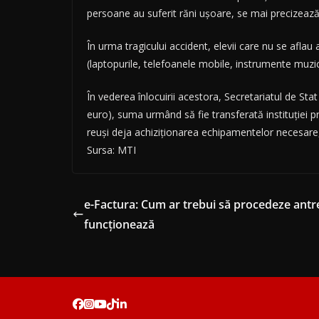
persoane au suferit răni uşoare, se mai precizează
În urma tragicului accident, elevii care nu se aflau 
(laptopurile, telefoanele mobile, instrumente muzic
În vederea înlocuirii acestora, Secretariatul de Sta
euro), suma urmând să fie transferată instituţiei 
reuşi deja achiziţionarea echipamentelor necesare,
Sursa: MTI
e-Factura: Cum ar trebui să procedeze antr
funcționează