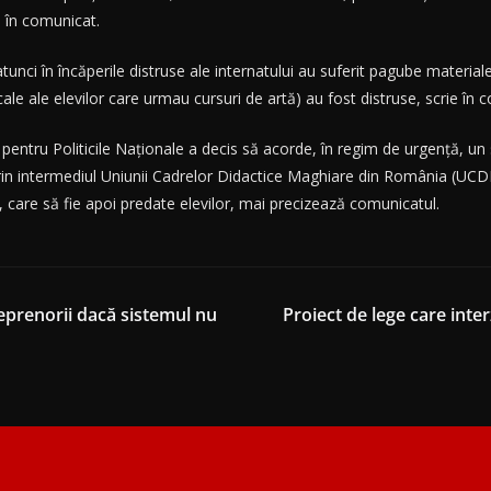
 în comunicat.
atunci în încăperile distruse ale internatului au suferit pagube material
ale ale elevilor care urmau cursuri de artă) au fost distruse, scrie în 
t pentru Politicile Naţionale a decis să acorde, în regim de urgenţă, un 
prin intermediul Uniunii Cadrelor Didactice Maghiare din România (UCDM
 care să fie apoi predate elevilor, mai precizează comunicatul.
eprenorii dacă sistemul nu
Proiect de lege care inte