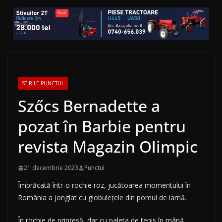
STIRILE PUNCTUL
Szőcs Bernadette a
pozat în Barbie pentru
revista Magazin Olimpic
21 decembrie 2023
Punctul
Îmbrăcată într-o rochie roz, jucătoarea momentului în
România a jonglat cu globuleţele din pomul de iarnă.
În rochie de prinţesă, dar cu paleta de tenis în mână,