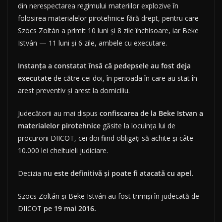
din nerespectarea regimului materiilor explozive în
folosirea materialelor pirotehnice fără drept, pentru care
Szöcs Zoltán a primit 10 luni și 8 zile închisoare, iar Beke
István — 11 luni și 6 zile, ambele cu executare.
Instanța a constatat însă că pedepsele au fost deja
executate
de către cei doi, în perioada în care au stat în
arest preventiv și arest la domiciliu.
Judecătorii au mai dispus
confiscarea de la Beke Istvan a
materialelor pirotehnice
găsite la locuința lui de
procurorii DIICOT, cei doi fiind obligați să achite și câte
10.000 lei cheltuieli judiciare.
Decizia
nu este definitivă și poate fi atacată cu apel.
Szöcs Zoltán și Beke István au fost trimiși în judecată de
DIICOT
pe 19 mai 2016.