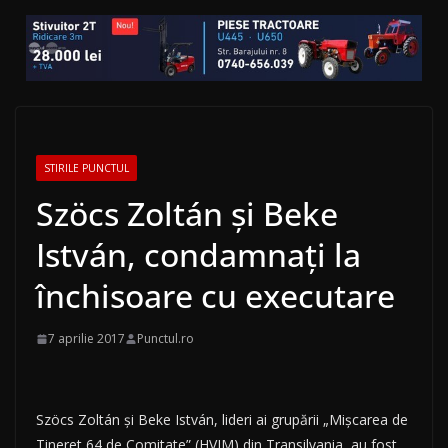
STIRILE PUNCTUL
Szöcs Zoltán și Beke
István, condamnaţi la
închisoare cu executare
7 aprilie 2017
Punctul.ro
Szöcs Zoltán și Beke István, lideri ai grupării „Mișcarea de
Tineret 64 de Comitate” (HVIM) din Transilvania, au fost