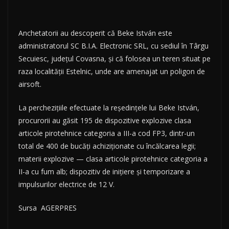
Anchetatorii au descoperit că Beke István este
administratorul SC B.I.A. Electronic SRL, cu sediul în Târgu
Secuiesc, județul Covasna, și că folosea un teren situat pe
raza localității Estelnic, unde are amenajat un poligon de
airsoft.
La perchezițiile efectuate la reședințele lui Beke István,
procurorii au găsit 195 de dispozitive explozive clasa
articole pirotehnice categoria a III-a cod FP3, dintr-un
total de 400 de bucăți achiziționate cu încălcarea legii;
materii explozive — clasa articole pirotehnice categoria a
II-a cu fum alb; dispozitiv de inițiere și temporizare a
impulsurilor electrice de 12 V.
Sursa AGERPRES