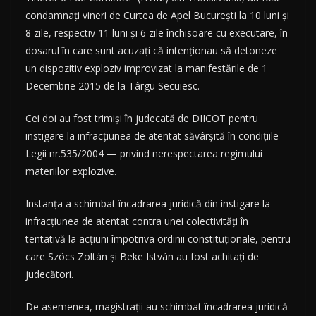
condamnați vineri de Curtea de Apel București la 10 luni și
8 zile, respectiv 11 luni și 6 zile închisoare cu executare, în
dosarul în care sunt acuzați că intenționau să detoneze
un dispozitiv exploziv improvizat la manifestările de 1
Decembrie 2015 de la Târgu Secuiesc.
Cei doi au fost trimiși în judecată de DIICOT pentru
instigare la infracțiunea de atentat săvârșită în condițiile
Legii nr.535/2004 — privind nerespectarea regimului
materiilor explozive.
Instanța a schimbat încadrarea juridică din instigare la
infracțiunea de atentat contra unei colectivități în
tentativă la acțiuni împotriva ordinii constituționale, pentru
care Szöcs Zoltán și Beke István au fost achitați de
judecători.
De asemenea, magistrații au schimbat încadrarea juridică