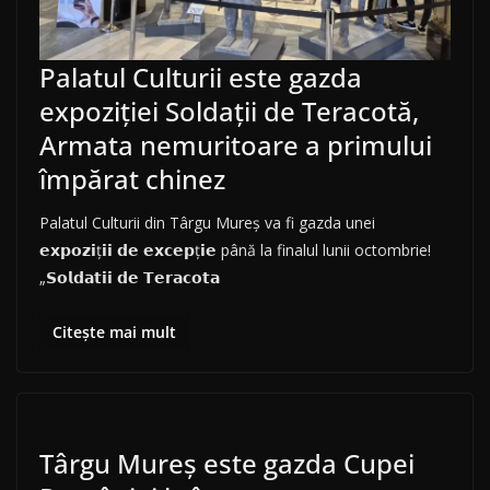
Palatul Culturii este gazda
expoziției Soldații de Teracotă,
Armata nemuritoare a primului
împărat chinez
Palatul Culturii din Târgu Mureș va fi gazda unei
𝗲𝘅𝗽𝗼𝘇𝗶ț𝗶𝗶 𝗱𝗲 𝗲𝘅𝗰𝗲𝗽ț𝗶𝗲 până la finalul lunii octombrie!
„𝗦𝗼𝗹𝗱𝗮𝘁𝗶𝗶 𝗱𝗲 𝗧𝗲𝗿𝗮𝗰𝗼𝘁𝗮
Citește mai mult
Târgu Mureş este gazda Cupei