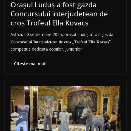
Orașul Luduș a fost gazda
Concursului interjudețean de
cros Trofeul Ella Kovacs
Astăzi, 20 septembrie 2025, orașul Luduș a fost gazda
𝐂𝐨𝐧𝐜𝐮𝐫𝐬𝐮𝐥𝐮𝐢 𝐈𝐧𝐭𝐞𝐫𝐣𝐮𝐝𝐞𝐭̦𝐞𝐚𝐧 𝐝𝐞 𝐜𝐫𝐨𝐬 „𝐓𝐫𝐨𝐟𝐞𝐮𝐥 𝐄𝐥𝐥𝐚 𝐊𝐨𝐯𝐚𝐜𝐬”,
competiție dedicată copiilor, juniorilor
Citește mai mult