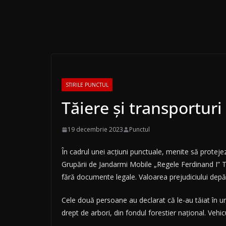
STIRILE PUNCTUL
Tăiere și transporturi
19 decembrie 2023
Punctul
În cadrul unei acțiuni punctuale, menite să protejez
Grupării de Jandarmi Mobile „Regele Ferdinand I” T
fără documente legale. Valoarea prejudiciului depă
Cele două persoane au declarat că le-au tăiat în ur
drept de arbori, din fondul forestier național. Vehi