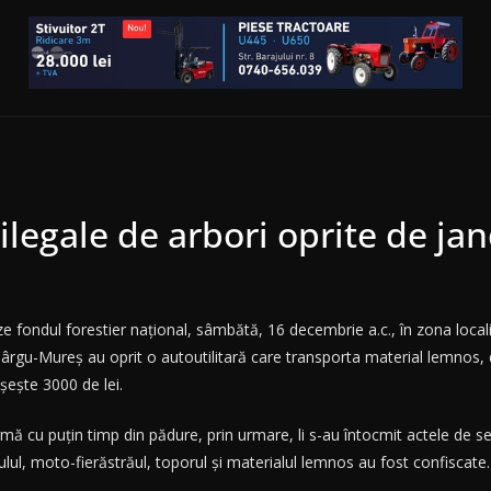
 ilegale de arbori oprite de ja
e fondul forestier național, sâmbătă, 16 decembrie a.c., în zona locali
ârgu-Mureș au oprit o autoutilitară care transporta material lemnos, d
șește 3000 de lei.
mă cu puțin timp din pădure, prin urmare, li s-au întocmit actele de se
culul, moto-fierăstrăul, toporul și materialul lemnos au fost confiscate.