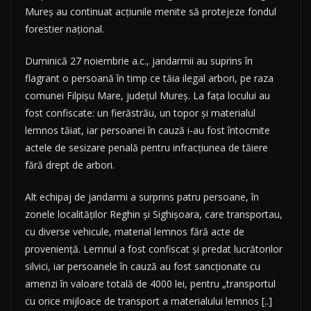
Mureș au continuat acțiunile menite să protejeze fondul
forestier național.
Duminică 27 noiembrie a.c., jandarmii au suprins în
flagrant o persoană în timp ce tăia ilegal arbori, pe raza
comunei Filpișu Mare, județul Mureș. La fața locului au
fost confiscate: un fierăstrău, un topor și materialul
lemnos tăiat, iar persoanei în cauză i-au fost întocmite
actele de sesizare penală pentru infracțiunea de tăiere
fără drept de arbori.
Alt echipaj de jandarmi a surprins patru persoane, în
zonele localităților Reghin și Sighișoara, care transportau,
cu diverse vehicule, material lemnos fără acte de
proveniență. Lemnul a fost confiscat și predat lucrătorilor
silvici, iar persoanele în cauză au fost sancționate cu
amenzi în valoare totală de 4000 lei, pentru „transportul
cu orice mijloace de transport a materialului lemnos [..]