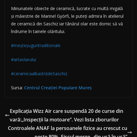
Minunatele obiecte de ceramică, lucrate cu multă migală
și măiestrie de Marinel Györfi, le puteți admira în atelierul
de ceramică din Saschiz iar tânărul olar este dornic să vă
îndrume în tainele olăritului.
#meșteșuguritraditionale
#artaolarului
#ceramicaalbastrădeSaschiz
Sursa:
Centrul Creației Populare Mureș
Explicația Wizz Air care suspendă 20 de curse din
vară:„Inspecții la motoare”. Vezi lista zborurilor
Controalele ANAF la persoanele fizice au crescut cu
peste 80%. Fiscul merge „din uşă în uşă”