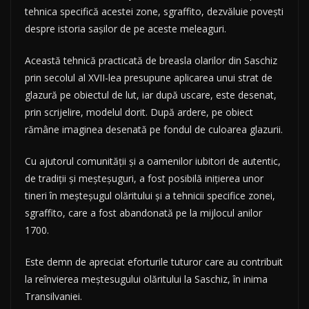
tehnica specifică acestei zone, sgraffito, dezvăluie povești
despre istoria sașilor de pe aceste meleaguri.
Această tehnică practicată de breasla olarilor din Saschiz
prin secolul al XVII-lea presupune aplicarea unui strat de
glazură pe obiectul de lut, iar după uscare, este desenat,
prin scrijelire, modelul dorit. După ardere, pe obiect
rămâne imaginea desenată pe fondul de culoarea glazurii.
Cu ajutorul comunității și a oamenilor iubitori de autentic,
de tradiții și meșteșuguri, a fost posibilă inițierea unor
tineri în meșteșugul olăritului și a tehnicii specifice zonei,
sgraffito, care a fost abandonată pe la mijlocul anilor
1700.
Este demn de apreciat eforturile tuturor care au contribuit
la reînvierea meștesugului olăritului la Saschiz, în inima
Transilvaniei.