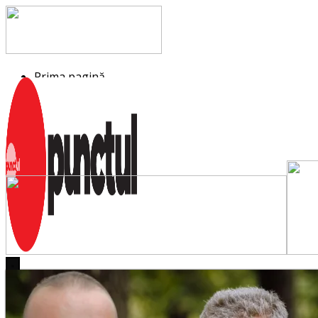
Sari
la
conținut
Prima pagină
Punctul Alb
Punctul Negru
Anunturi
Despre noi
Publicitate
Contact
Prima pagină
Punctul Alb