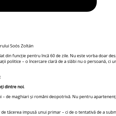
arului Soós Zoltán
t din funcție pentru încă 60 de zile. Nu este vorba doar de
ții politice – o încercare clară de a slăbi nu o persoană, ci u
:
i dintre noi.
ui – de maghiari și români deopotrivă. Nu pentru apartenen
r de tăcerea impusă unui primar – ci de o tentativă de a sub