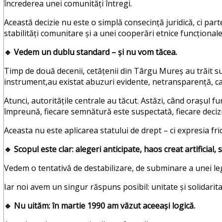
încrederea unei comunități întregi.
Această decizie nu este o simplă consecință juridică, ci par
stabilități comunitare și a unei cooperări etnice funcționale
🔹
Vedem un dublu standard – și nu vom tăcea.
Timp de două decenii, cetățenii din Târgu Mureș au trăit sub
instrument,au existat abuzuri evidente, netransparență, cap
Atunci, autoritățile centrale au tăcut. Astăzi, când orașul 
împreună, fiecare semnătură este suspectată, fiecare decizi
Aceasta nu este aplicarea statului de drept – ci expresia fricii
🔹
Scopul este clar: alegeri anticipate, haos creat artificial, 
Vedem o tentativă de destabilizare, de subminare a unei leg
Iar noi avem un singur răspuns posibil: unitate și solidarita
🔹
Nu uităm: în martie 1990 am văzut aceeași logică.