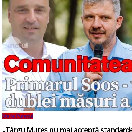
Punctul Negru
Anunturi
Despre noi
Publicitate
Contact
Stirile Punctul
„Târgu Mureș nu mai acceptă standarde 