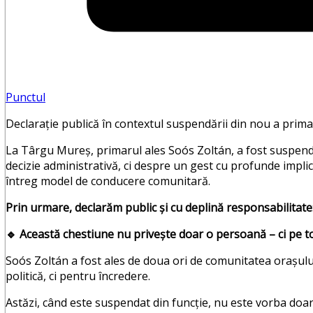
Punctul
Declarație publică în contextul suspendării din nou a prim
La Târgu Mureș, primarul ales Soós Zoltán, a fost suspenda
decizie administrativă, ci despre un gest cu profunde implica
întreg model de conducere comunitară.
Prin urmare, declarăm public și cu deplină responsabilitate
🔹
Această chestiune nu privește doar o persoană – ci pe toț
Soós Zoltán a fost ales de doua ori de comunitatea orașul
politică, ci pentru încredere.
Astăzi, când este suspendat din funcție, nu este vorba doa