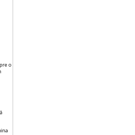
spre o
n
ță
mina