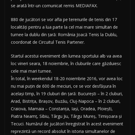
se arată într-un comunicat remis MEDIAFAX.
880 de jucători se vor afla pe terenurile de tenis din 17
localităţi pentru a lua parte la cel mai mare simultan de
turnee la dublu din ţară: România Joacă Tenis la Dublu,
coordonat de Circuitul Tenis Partener.
Startul acestui eveniment din lumea sportului alb va avea
loc vineri seara, 18 noiembrie, în cluburile care găzduiesc
cele mai mari turnee.
În total, în weekendul 18-20 noiembrie 2016, vor avea loc
nu mai puţin de 600 de meciuri, ce se vor desfăşura în
acelaşi timp, în 19 cluburi din ţară: Bucureşti – în 2 cluburi,
Arad, Bistriţa, Braşov, Buzău, Cluj-Napoca – în 2 cluburi,
Craiova, Mamaia – Constanţa, Iaşi, Oradea, Ploieşti,
Piatra Neamţ, Sibiu, Târgu Jiu, Târgu Mureş, Timişoara şi
Tecuci. Numărul de jucători înregistrat în acest eveniment
reprezintă un record absolut în istoria simultanelor de