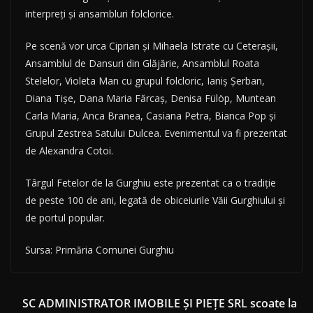
interpreți și ansambluri folclorice.
Pe scenă vor urca Ciprian și Mihaela Istrate cu Ceterașii,
Ansamblul de Dansuri din Glăjărie, Ansamblul Roata
Stelelor, Violeta Man cu grupul folcloric, Ianiș Șerban,
Diana Tișe, Dana Maria Fărcaș, Denisa Fülöp, Muntean
Carla Maria, Anca Branea, Casiana Petra, Bianca Pop și
Grupul Zestrea Satului Dulcea. Evenimentul va fi prezentat
de Alexandra Cotoi.
Târgul Fetelor de la Gurghiu este prezentat ca o tradiție
de peste 100 de ani, legată de obiceiurile Văii Gurghiului și
de portul popular.
Sursa: Primăria Comunei Gurghiu
SC ADMINISTRATOR IMOBILE ŞI PIEŢE SRL scoate la