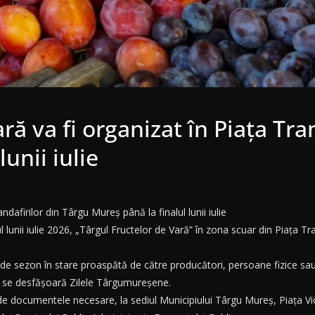
ră va fi organizat în Piața Tra
unii iulie
ndafirilor din Târgu Mureș până la finalul lunii iulie
lunii iulie 2026, „Târgul Fructelor de Vară” în zona scuar din Piața Tran
 de sezon în stare proaspătă de către producători, persoane fizice sau 
are se desfășoară Zilele Târgumureșene.
 de documentele necesare, la sediul Municipiului Târgu Mureș, Piața Vic