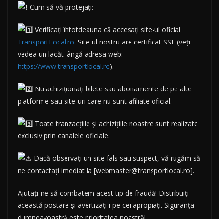
Cum să vă protejați:
Verificați întotdeauna că accesați site-ul oficial
TransportLocal.ro.
Site-ul nostru are certificat SSL (veți
vedea un lacăt lângă adresa web:
https://www.transportlocal.ro
).
Nu achiziționați bilete sau abonamente de pe alte
platforme sau site-uri care nu sunt afiliate oficial.
Toate tranzacțiile și achizițiile noastre sunt realizate
exclusiv prin canalele oficiale.
Dacă observați un site fals sau suspect, vă rugăm să
ne contactați imediat la [webmaster@transportlocal.ro].
Ajutați-ne să combatem acest tip de fraudă! Distribuiți
această postare și avertizați-i pe cei apropiați. Siguranța
dumneavoastră este prioritatea noastră!