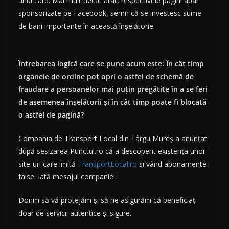
unui card. Mai mult decât atât, respectivele pagini apar
sponsorizate pe Facebook, semn că se investesc sume
de bani importante în această înșelătorie.
Întrebarea logică care se pune acum este: În cât timp
organele de ordine pot opri o astfel de schemă de
fraudare a persoanelor mai puțin pregătite în a se feri
de asemenea înșelătorii și în cât timp poate fi blocată
o astfel de pagină?
Compania de Transport Local din Târgu Mureș a anunțat
după sesizarea Punctul.ro că a descoperit existența unor
site-uri care imită
TransportLocal.ro
și vând abonamente
false. Iată mesajul companiei:
Dorim să vă protejăm și să ne asigurăm că beneficiați
doar de servicii autentice și sigure.