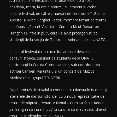
A treia ediţie a Festivalului Stradal Ridendo a fost
deschisă, marţi, la orele amiezii, cu amintiri şi vorbe
despre festival, de către „maeştrii de ceremonie”, Gabriel
Apostol şi Mihai Serghei Todor, moment urmat de teatru
de păpuşi, „Renart Vulpoiul – Cum l-a făcut Renart pe
Isengrin să intre în puţ”, care i-a avut protagonişti pe
studenţii de la secţia de Teatru de Animaţie de la UNATC.
În cadrul festivalului au avut loc ateliere deschise de
dansuri istorice, susţinut de studenţii de la UNATC
participanţi la Curtea Comedianţilor, sub coordonarea
actriţei Carmen Maruntelu şi un concert de Muzică
Medievală cu grupul TRUVERII.
După amiază, festivalul a continuat cu dansurile istorice şi
atelierele de dansuri istorice, cu o nouă reprezentaţie de
teatru de păpuşi, „Renart Vulpoiul – Cum l-a făcut Renart
pe Isengrin să intre în puţ” şi cu o farsă medievală, „Fierul
roşu”, a studenţilor de la UNATC.