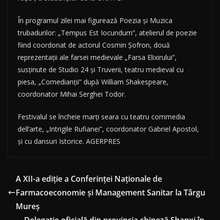
În programul zilei mai figurează Poezia şi Muzica
trubadurilor: „Tempus Est Iocundum”, atelierul de poezie
fiind coordonat de actorul Cosmin Şofron, două
reprezentaţii ale farsei medievale „Farsa Elixirului”,
susţinute de Studio 24 şi Truverii, teatru medieval cu
piesa, „Comedianţii” după William Shakespeare,
coordonator Mihai Serghei Todor.
Festivalul se încheie marţi seara cu teatru commedia
dell’arte, „Intrigile Rufianei”, coordonator Gabriel Apostol,
şi cu dansuri Istorice. AGERPRES
A XII-a ediție a Conferinței Naționale de
Farmacoeconomie și Management Sanitar la Târgu
Mureș