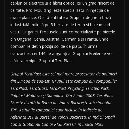
cablurilor electrice și a fibrei optice, cu un grad ridicat de
calitate. Pro-Moulding este specializată în injecția de
mase plastice. O altă entitate a Grupului deține o bază
industrială extinsă pe 5 hectare de teren și hale în sud-
vestul Ungariei. Produsele sunt comercializate pe piețele
din Ungaria, Cehia, Austria, Germania și Franța, unde
companiile dețin poziții solide de piață. În urma
tranzacției, cei 144 de angajați ai Grupului Freiler se vor
alătura echipei Grupului TeraPlast.
Grupul TeraPlast este cel mai mare procesator de polimeri
din Europa de sud-est.
Grupul este compus din companiile:
TeraPlast, TeraGlass, TeraPlast Recycling, TeraBio Pack,
Palplast Moldova și Somplast. Din 2 iulie 2008, TeraPlast
SA este listată la Bursa de Valori București sub simbolul
TRP. Acțiunile companiei sunt incluse în indicele de
referință BET al Bursei de Valori București, în indicii Small
Cap și Global All Cap ai FTSE Russell, în indicii MSCI