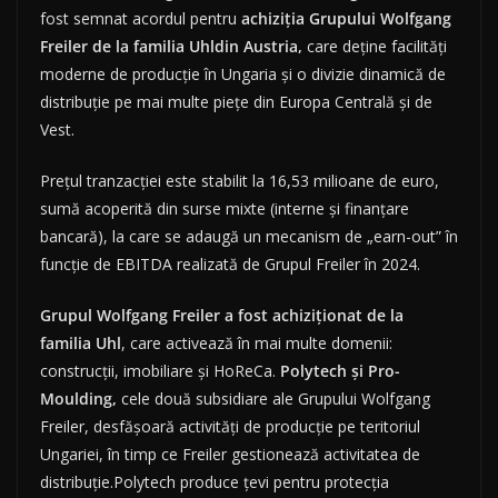
fost semnat acordul pentru
achiziția Grupului Wolfgang
Freiler de la familia Uhldin Austria,
care deține facilități
moderne de producție în Ungaria și o divizie dinamică de
distribuție pe mai multe piețe din Europa Centrală și de
Vest.
Prețul tranzacției este stabilit la 16,53 milioane de euro,
sumă acoperită din surse mixte (interne și finanțare
bancară), la care se adaugă un mecanism de „earn-out” în
funcție de EBITDA realizată de Grupul Freiler în 2024.
Grupul Wolfgang Freiler a fost achiziționat de la
familia Uhl
, care activează în mai multe domenii:
construcții, imobiliare și HoReCa.
Polytech și Pro-
Moulding,
cele două subsidiare ale Grupului Wolfgang
Freiler, desfășoară activități de producție pe teritoriul
Ungariei, în timp ce Freiler gestionează activitatea de
distribuție.Polytech produce țevi pentru protecția