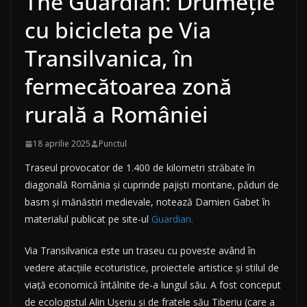
The Guardian: Drumeție
cu bicicleta pe Via
Transilvanica, în
fermecătoarea zonă
rurală a României
18 aprilie 2025
Punctul
Traseul provocator de 1.400 de kilometri străbate în
diagonală România și cuprinde pajiști montane, păduri de
basm și mănăstiri medievale, notează Damien Gabet în
materialul publicat pe site-ul
Guardian.
Via Transilvanica este un traseu cu poveste având în
vedere atacțiile ecoturistice, proiectele artistice și stilul de
viață economică întălnite de-a lungul său. A fost conceput
de ecologistul Alin Ușeriu și de fratele său Tiberiu (care a