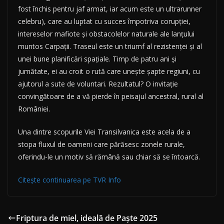
fost închis pentru jaf armat, iar acum este un ultrarunner
celebru), care au luptat cu succes împotriva corupției,
intereselor mafiote și obstacolelor naturale ale lanțului
muntos Carpații. Traseul este un triumf al rezistenței și al
unei bune planificări spațiale. Timp de patru ani și
jumătate, ei au croit o rută care unește șapte regiuni, cu
ajutorul a sute de voluntari. Rezultatul? O invitație
convingătoare de a vă pierde în peisajul ancestral, rural al
României.
Una dintre scopurile Viei Transilvanica este acela de a
stopa fluxul de oameni care părăsesc zonele rurale,
oferindu-le un motiv să rămână sau chiar să se întoarcă.
Citește continuarea pe TVR Info
Friptura de miel, ideală de Paște 2025