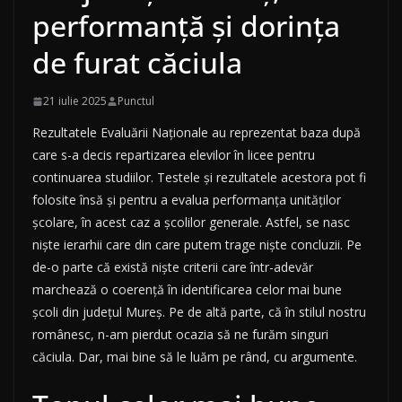
performanță și dorința
de furat căciula
21 iulie 2025
Punctul
Rezultatele Evaluării Naționale au reprezentat baza după
care s-a decis repartizarea elevilor în licee pentru
continuarea studiilor. Testele și rezultatele acestora pot fi
folosite însă și pentru a evalua performanța unităților
școlare, în acest caz a școlilor generale. Astfel, se nasc
niște ierarhii care din care putem trage niște concluzii. Pe
de-o parte că există niște criterii care într-adevăr
marchează o coerență în identificarea celor mai bune
școli din județul Mureș. Pe de altă parte, că în stilul nostru
românesc, n-am pierdut ocazia să ne furăm singuri
căciula. Dar, mai bine să le luăm pe rând, cu argumente.