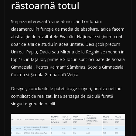
răstoarnă totul
Surpriza interesantă vine atunci când ordonăm
clasamentul în funcție de media de absolvire, adică facem
abstracție de rezultatele Evaluării Naționale și ținem cont
doar de anii de studiu în acea unitate. Deși școli precum
Unirea, Papiu, Dacia sau Mirona de la Reghin se mențin în
top 10, în fața lor, primele 3 locuri sunt ocupate de Școala
Gimnazială „Petres Kalman” Sâmbriaș, Școala Gimnazială
Cozma și Școala Gimnazială Vețca.
Desigur, concluziile le puteți trage singuri, analiza nefiind
complicat de realizat, însă senzația de căciulă furată
singuri e greu de ocolit.