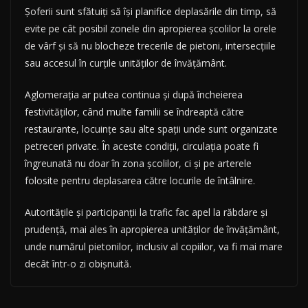
Șoferii sunt sfătuiți să își planifice deplasările din timp, să
evite pe cât posibil zonele din apropierea școlilor la orele
de vârf și să nu blocheze trecerile de pietoni, intersecțiile
sau accesul în curțile unităților de învățământ.
Aglomerația ar putea continua și după încheierea
festivităților, când multe familii se îndreaptă către
restaurante, locuințe sau alte spații unde sunt organizate
petreceri private. În aceste condiții, circulația poate fi
îngreunată nu doar în zona școlilor, ci și pe arterele
folosite pentru deplasarea către locurile de întâlnire.
Autoritățile și participanții la trafic fac apel la răbdare și
prudență, mai ales în apropierea unităților de învățământ,
unde numărul pietonilor, inclusiv al copiilor, va fi mai mare
decât într-o zi obișnuită.