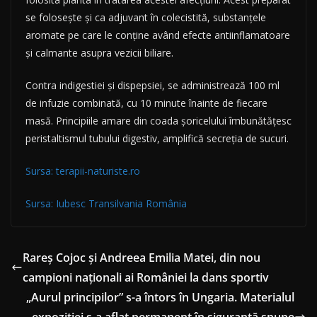
se folosește și ca adjuvant în colecistită, substanțele
aromate pe care le conţine având efecte antiinflamatoare
şi calmante asupra vezicii biliare.
Contra indigestiei şi dispepsiei, se administrează 100 ml
de infuzie combinată, cu 10 minute înainte de fiecare
masă. Principiile amare din coada şoricelului îmbunătăţesc
peristaltismul tubului digestiv, amplifică secreția de sucuri.
Sursa: terapii-naturiste.ro
Sursa: Iubesc Transilvania România
Rareș Cojoc și Andreea Emilia Matei, din nou
campioni naționali ai României la dans sportiv
„Aurul principilor” s-a întors în Ungaria. Materialul