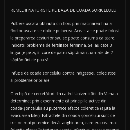
REMEDII NATURISTE PE BAZA DE COADA SORICELULUI
Pulbere uscata obtinuta din flori: prin macinarea fina a
florilor uscate se obtine pulberea. Aceasta se poate folosi
la prepararea ceaiurilor sau se poate consuma ca atare.
Indicatii: probleme de fertilitate feminina. Se iau cate 3
linguriţe pe zi, în cure de patru săptămâni, urmate de 2
săptămâni de pauză.
Infuzie de coada soricelului contra indigestiei, colecistitei
si problemelor biliare
O echipă de cercetători din cadrul Universității din Viena a
determinat prin experimente că principiile active din
coada-şoricelului au puternice efecte coleretice (ajuta la
evacuarea bilei). Extractele din coada-şoricelului sunt de
trei ori mai puternice decât anghinarea, care era cea mai
folosita planta în tratarea acestei afecţiuni. Acest preparat