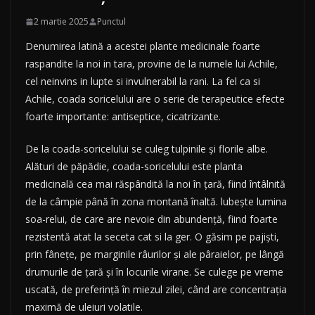
2 martie 2025
Punctul
Denumirea latină a acestei plante medicinale foarte
raspandite la noi in tara, provine de la numele lui Achile,
cel neinvins in lupte si invulnerabil la rani. La fel ca si
Achile, coada soricelului are o serie de terapeutice efecte
foarte importante: antiseptice, cicatrizante.
De la coada-soricelului se culeg tulpinile şi florile albe.
Alături de păpădie, coada-soricelului este planta
medicinală cea mai răspândită la noi în țară, fiind întâlnită
de la câmpie până în zona montană înaltă. lubește lumina
soa-relui, de care are nevoie din abundență, fiind foarte
rezistentă atat la seceta cat si la ger. O găsim pe pajişti,
prin fânețe, pe marginile râurilor și ale pâraielor, pe lângă
drumurile de ţară și în locurile virane. Se culege pe vreme
uscată, de preferință în miezul zilei, când are concentraţia
maximă de uleiuri volatile.