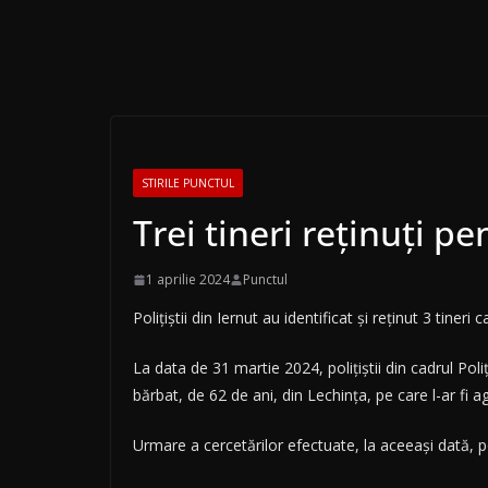
STIRILE PUNCTUL
Trei tineri reținuți p
1 aprilie 2024
Punctul
Polițiștii din Iernut au identificat și reținut 3 tiner
La data de 31 martie 2024, polițiștii din cadrul Poliț
bărbat, de 62 de ani, din Lechința, pe care l-ar fi a
Urmare a cercetărilor efectuate, la aceeași dată, poli