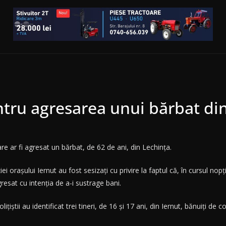
entru agresarea unui bărbat di
i care ar fi agresat un bărbat, de 62 de ani, din Lechința.
iei orașului Iernut au fost sesizați cu privire la faptul că, în cursul no
gresat cu intenția de a-i sustrage bani.
țiștii au identificat trei tineri, de 16 și 17 ani, din Iernut, bănuiți de c