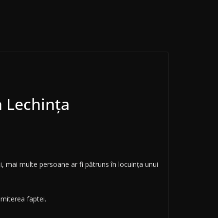
n Lechința
pții, mai multe persoane ar fi pătruns în locuința unui
omiterea faptei.