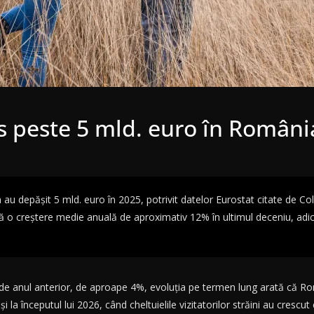
us peste 5 mld. euro în Români
ia au depășit 5 mld. euro în 2025, potrivit datelor Eurostat citate de Co
o creștere medie anuală de aproximativ 12% în ultimul deceniu, adică 
 de anul anterior, de aproape 4%, evoluția pe termen lung arată că Rom
 și la începutul lui 2026, când cheltuielile vizitatorilor străini au cres