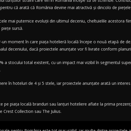
filul turiștilor străini care vin în România începe să se schimbe. Contri
și pentru că arată că România devine mai atractivă și dincolo de piețel
 cele mai puternice evoluții din ultimul deceniu, cheltuielile acestora f
 piețe sursă.
tr-un moment în care piața hotelieră locală începe o nouă etapă de dez
ul deceniului, dacă proiectele anunțate vor fi livrate conform planuri
a stocului total existent, cu un impact mai vizibil în segmentul superio
.
e în hoteluri de 4 și 5 stele, iar proiectele anunțate arată un inter
ce pe piața locală branduri sau lanțuri hoteliere aflate la prima prez
 Crest Collection sau The Julius.
ționale pentru România este tot mai vizibil, iar multe dintre proiectele 