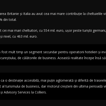
rea Britanie și Italia au avut cea mai mare contribuție la cheltuielile v
 din total.
 cei mai mari cheltuitori, cu 554 mil. euro, ușor peste turiștii germani, 
și nivel, cu 463 mil. euro.
fost mult timp un segment secundar pentru operatorii hotelieri și inves
l Bucureștiului, de călătoriile de business. Această realitate începe însă 
 o destinație accesibilă, mai puțin aglomerată și diferită de traseele
ent al turismului de business, dar motorul creșterii din ultima perioadă
și Advisory Services la Colliers.