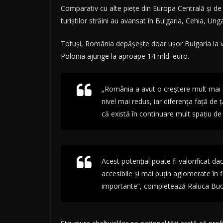
Comparativ cu alte piețe din Europa Centrală și de 
turiștilor străini au avansat în Bulgaria, Cehia, U
Totuși, România depășește doar ușor Bulgaria la va
Polonia ajunge la aproape 14 mld. euro.
„România a avut o creștere mult mai rap
nivel mai redus, iar diferența față d
că există în continuare mult spațiu de
Acest potențial poate fi valorificat d
accesibile și mai puțin aglomerate în fl
importante”, completează Raluca Buc