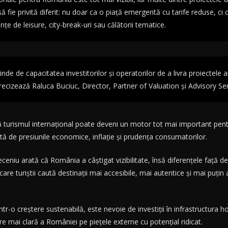
fie privită diferit: nu doar ca o piață emergentă cu tarife reduse, ci c
țe de leisure, city-break-uri sau călătorii tematice.
pinde de capacitatea investitorilor și operatorilor de a livra proiecte
recizează Raluca Buciuc, Director, Partner of Valuation și Advisory Serv
 turismul internațional poate deveni un motor tot mai important pentr
ată de presiunile economice, inflație și prudența consumatorilor.
l deceniu arată că România a câștigat vizibilitate, însă diferențele față d
în care turiștii caută destinații mai accesibile, mai autentice și mai p
tr-o creștere sustenabilă, este nevoie de investiții în infrastructura 
e mai clară a României pe piețele externe cu potențial ridicat.