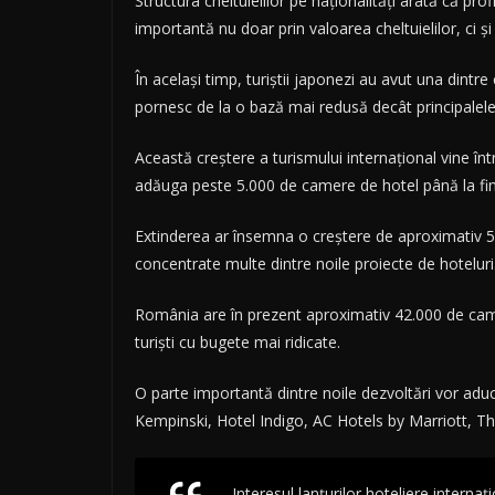
Structura cheltuielilor pe naționalități arată că pro
importantă nu doar prin valoarea cheltuielilor, ci 
În același timp, turiștii japonezi au avut una dintre
pornesc de la o bază mai redusă decât principalele
Această creștere a turismului internațional vine în
adăuga peste 5.000 de camere de hotel până la final
Extinderea ar însemna o creștere de aproximativ 5% 
concentrate multe dintre noile proiecte de hoteluri
România are în prezent aproximativ 42.000 de camer
turiști cu bugete mai ridicate.
O parte importantă dintre noile dezvoltări vor adu
Kempinski, Hotel Indigo, AC Hotels by Marriott, The
„Interesul lanțurilor hoteliere interna