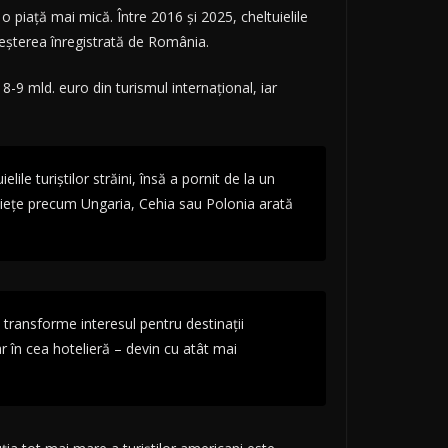
 piață mai mică. Între 2016 și 2025, cheltuielile
reșterea înregistrată de România.
-9 mld. euro din turismul internațional, iar
le turiștilor străini, însă a pornit de la un
 piețe precum Ungaria, Cehia sau Polonia arată
 transforme interesul pentru destinații
oar în cea hotelieră – devin cu atât mai