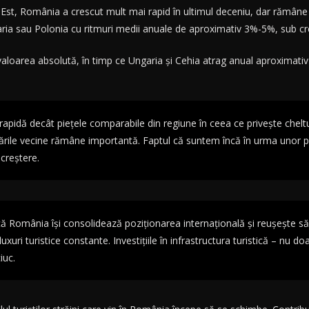
Est, România a crescut mult mai rapid în ultimul deceniu, dar rămâne o
ngaria sau Polonia cu ritmuri medii anuale de aproximativ 3%-5%, sub c
loarea absolută, în timp ce Ungaria și Cehia atrag anual aproximativ 8
idă decât piețele comparabile din regiune în ceea ce privește cheltuieli
e țările vecine rămâne importantă. Faptul că suntem încă în urma unor
 creștere.
acă România își consolidează poziționarea internațională și reușește să
uxuri turistice constante. Investițiile în infrastructura turistică – nu d
iuc.