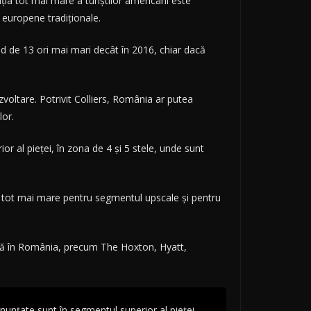
buția tot mai mare a turiștilor americani este
e europene tradiționale.
iind de 13 ori mai mari decât în 2016, chiar dacă
voltare. Potrivit Colliers, România ar putea
lor.
r al pieței, în zona de 4 și 5 stele, unde sunt
es tot mai mare pentru segmentul upscale și pentru
ență în România, precum The Hoxton, Hyatt,
anunțate sunt în segmentul superior al pieței.