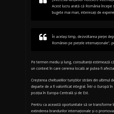
Acest lucru arată că România începe să 
bugete mai mari, interesați de experien
În același timp, dezvoltarea pieței de
României pe piețele internaționale”, p
Pe termen mediu și lung, consultanții estimează că
un context în care cererea locală ar putea fi afect
Creșterea cheltuielilor turiștilor străini din ultimu
departe de a fi valorificat integral. Într-o Europă 
poziția în Europa Centrală și de Est.
Pentru ca această oportunitate să se transforme în
extinderea brandurilor internaționale și o promovar