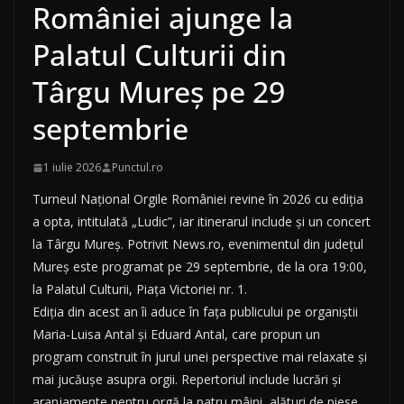
României ajunge la
Palatul Culturii din
Târgu Mureș pe 29
septembrie
1 iulie 2026
Punctul.ro
Turneul Național Orgile României revine în 2026 cu ediția
a opta, intitulată „Ludic”, iar itinerarul include și un concert
la Târgu Mureș. Potrivit News.ro, evenimentul din județul
Mureș este programat pe 29 septembrie, de la ora 19:00,
la Palatul Culturii, Piața Victoriei nr. 1.
Ediția din acest an îi aduce în fața publicului pe organiștii
Maria-Luisa Antal și Eduard Antal, care propun un
program construit în jurul unei perspective mai relaxate și
mai jucăușe asupra orgii. Repertoriul include lucrări și
aranjamente pentru orgă la patru mâini, alături de piese