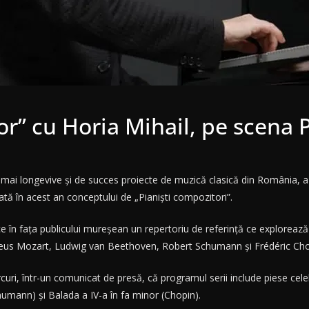
r” cu Horia Mihail, pe scena P
 mai longevive şi de succes proiecte de muzică clasică din România, a a
cată în acest an conceptului de „Pianişti compozitori”.
e în faţa publicului mureşean un repertoriu de referinţă ce explorează 
madeus Mozart, Ludwig van Beethoven, Robert Schumann şi Frédéric Cho
curi, într-un comunicat de presă, că programul serii include piese cel
umann) şi Balada a IV-a în fa minor (Chopin).