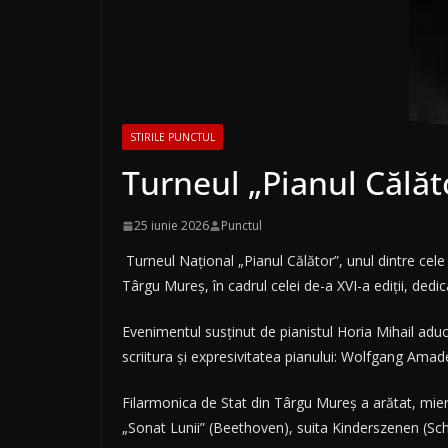
STIRILE PUNCTUL
Turneul „Pianul Călăto
25 iunie 2026
Punctul
Turneul Naţional „Pianul Călător”, unul dintre cele
Târgu Mureş, în cadrul celei de-a XVI-a ediţii, dedi
Evenimentul susţinut de pianistul Horia Mihail aduc
scriitura şi expresivitatea pianului: Wolfgang A
Filarmonica de Stat din Târgu Mureş a arătat, mier
„Sonat Lunii” (Beethoven), suita Kinderszenen (Sch