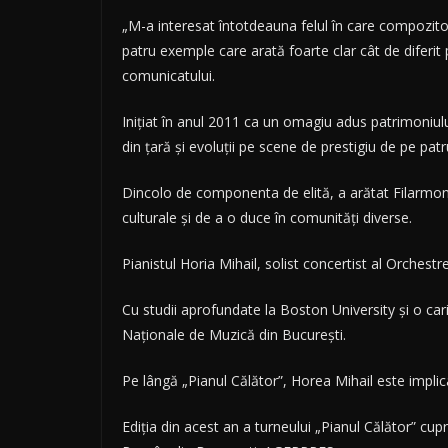
„M-a interesat întotdeauna felul în care compozitor
patru exemple care arată foarte clar cât de diferit 
comunicatului.
Iniţiat în anul 2011 ca un omagiu adus patrimoniulu
din ţară şi evoluţii pe scene de prestigiu de pe pa
Dincolo de componenta de elită, a arătat Filarmoni
culturale şi de a o duce în comunităţi diverse.
Pianistul Horia Mihail, solist concertist al Orchest
Cu studii aprofundate la Boston University şi o car
Naţionale de Muzică din Bucureşti.
Pe lângă „Pianul Călător”, Horea Mihail este implica
Ediţia din acest an a turneului „Pianul Călător” cu