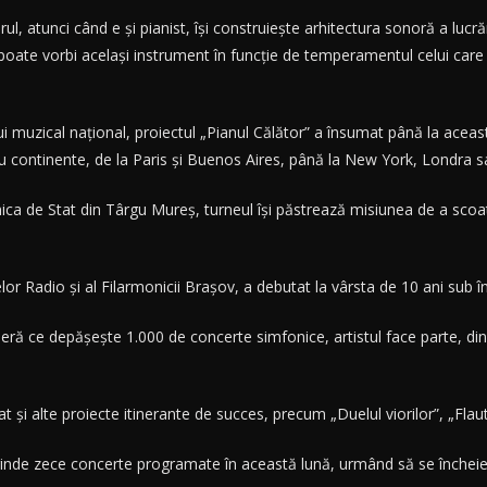
ul, atunci când e şi pianist, îşi construieşte arhitectura sonoră a lu
poate vorbi acelaşi instrument în funcţie de temperamentul celui care îl 
i muzical naţional, proiectul „Pianul Călător” a însumat până la aceas
tru continente, de la Paris şi Buenos Aires, până la New York, Londra 
ca de Stat din Târgu Mureş, turneul îşi păstrează misiunea de a scoat
relor Radio şi al Filarmonicii Braşov, a debutat la vârsta de 10 ani sub
ieră ce depăşeşte 1.000 de concerte simfonice, artistul face parte, din 
t şi alte proiecte itinerante de succes, precum „Duelul viorilor”, „Flau
prinde zece concerte programate în această lună, urmând să se încheie 