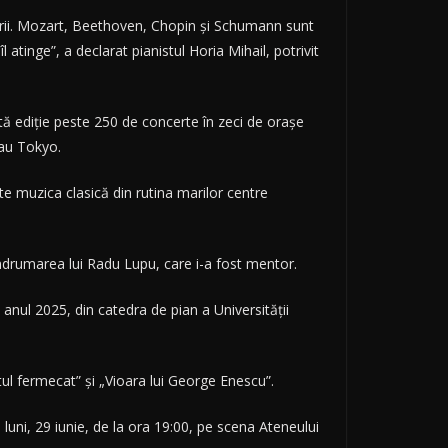
crării. Mozart, Beethoven, Chopin şi Schumann sunt
atinge”, a declarat pianistul Horia Mihail, potrivit
tă ediţie peste 250 de concerte în zeci de oraşe
sau Tokyo.
e muzica clasică din rutina marilor centre
 îndrumarea lui Radu Lupu, care i-a fost mentor.
anul 2025, din catedra de pian a Universităţii
tul fermecat” şi „Vioara lui George Enescu”.
luni, 29 iunie, de la ora 19:00, pe scena Ateneului