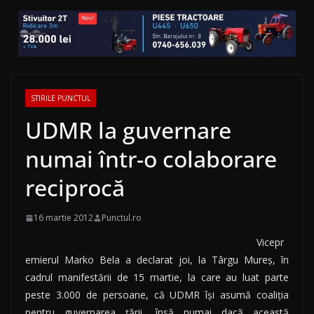
STIRILE PUNCTUL
UDMR la guvernare
numai într-o colaborare
reciprocă
16 martie 2012
Punctul.ro
Vicepr
emierul Marko Bela a declarat joi, la Târgu Mureş, în
cadrul manifestării de 15 martie, la care au luat parte
peste 3.000 de persoane, că UDMR îşi asumă coaliţia
pentru guvernarea ţării, însă numai dacă această