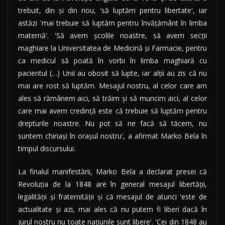
trebuit, din şi din nou, 'să luptăm pentru libertate', iar
astăzi 'mai trebuie să luptăm pentru învăţământ în limba
maternă'. 'Să avem şcolile noastre, să avem secţii
maghiare la Universitatea de Medicină şi Farmacie, pentru
ca medicul să poată în vorbi în limba maghiară cu
pacientul (…) Unii au obosit să lupte, iar alţii au zis că nu
mai are rost să luptăm. Mesajul nostru, al celor care am
ales să rămânem aici, să trăim şi să muncim aici, al celor
care mai avem credinţă este că trebuie să luptăm pentru
drepturile noastre. Nu pot să ne facă să tăcem, nu
suntem chiriaşi în oraşul nostru', a afirmat Marko Bela în
timpul discursului.
La finalul manifestării, Marko Bela a declarat presei că
Revoluţia de la 1848 are în general mesajul libertăţii,
legalităţii şi fraternităţii şi că mesajul de atunci 'este de
actualitate şi azi, mai ales că nu putem fi liberi dacă în
jurul nostru nu toate naţiunile sunt libere'. 'Cei din 1848 au