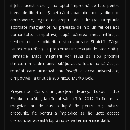
înţeles acest lucru şi au luptat împreună de fapt pentru
ideea de libertate. Şi azi când apar, din nou şi din nou
controverse, legate de dreptul de a învăţa. Drepturile
acordate maghiarilor nu privează de nici un fel cealaltă
comunitate, dimpotrivă, după părerea mea, întăreşte
sentimentul de solidaritate şi colaborare. Şi aici în Târgu
Mureş mă refer şi la problema Universităţii de Medicină şi
Farmacie. Dacă maghiarii vor reuşi să aibă propriile
structuri în cadrul universităţii, acest lucru nu sărăceşte
românii care urmează sau învaţă la acea universitate,
dimpotrivă', a ţinut să sublinieze Marko Bela.
Preşedinta Consiliului Judeţean Mureş, Lokodi Edita
Emoke a arătat, la rândul său, că în 2012, în fiecare zi
maghiarii au de dus o luptă fie pentru a-şi păstra
drepturile, fie pentru a împiedica să fie luate aceste
drepturi, iar această luptă nu se va termina niciodată.