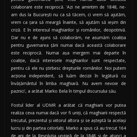
colaborare este reciprocă. 'Azi ne amintim de 1848, ne-
am dus la Bucureşti nu ca să tăcem, ci vrem să ajutăm,
vrem ca ţara să meargă înainte, să ajutăm să ieşim din
criză. E în interesul maghiarilor şi românilor, deopotrivă.
Dar nu e de ajuns să colaborăm, ne asumăm coaliţia
pentru guvernarea ţării numai dacă această colaborare
este reciprocă. Numai aşa mergem mai departe în
coaliţie, dacă interesele maghiarilor sunt respectate,
pentru că ele nu ştirbesc drepturile românilor. Noi putem
acţiona independent, să luăm decizii în legătură cu
învăţământul în limba maghiară. Nu avem nevoie de
paznici', a arătat Marko Bela în timpul discursului său.
Fostul lider al UDMR a arătat că maghiarii vor putea
realiza ceva numai dacă vor fi uniţi, că maghiarii respectă
trecutul, prezentul şi viitorul altora şi se aşteptă la acelaşi
lucru şi din partea celorlalţi. Marko a spus că au trecut 164
de ani de la Revoluţia ungară de la 1848 şi de atunci a