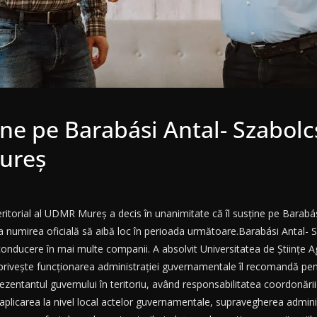
e pe Barabási Antal- Szabolcs
Mureș
eritorial al UDMR Mureș a decis în unanimitate că îl susține pe Barabá
 numirea oficială să aibă loc în perioada următoare.Barabási Antal- S
de conducere în mai multe companii. A absolvit Universitatea de Științe A
privește funcționarea administrației guvernamentale îl recomandă pentr
rezentantul guvernului în teritoriu, având responsabilitatea coordonări
aplicarea la nivel local actelor guvernamentale, supravegherea adminis