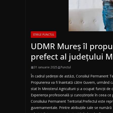
STIRILE PUNCTUL
UDMR Mureș îl propun
prefect al județului 
31 ianuarie 2025
Punctul
În cadrul ședinței de astăzi, Consiliul Permanent T
Propunerea va fi înaintată către Guvern, urmând ca
stat în Ministerul Agriculturii și a ocupat funcții 
Experiența profesională și cunoștințele în ceea ce 
Consiliului Permanent Teritorial.Prefectul este rep
guvernamentale. Printre atribuțiile sale se numără 