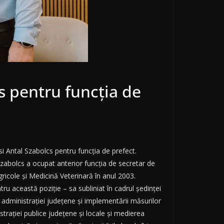
 pentru funcția de
si Antal Szabolcs pentru funcția de prefect.
zabolcs a ocupat anterior funcția de secretar de
gricole și Medicină Veterinară în anul 2003.
u această poziție – sa subliniat în cadrul ședinței
i administrației județene și implementării măsurilor
trației publice județene și locale și medierea