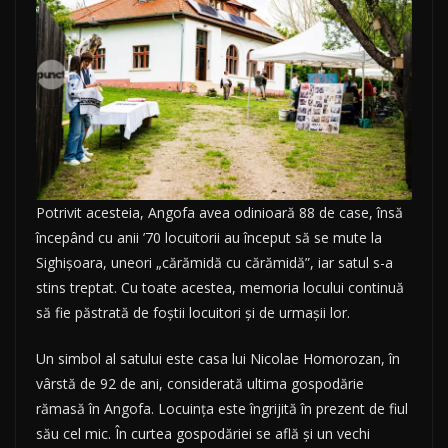
Potrivit acesteia, Angofa avea odinioară 88 de case, însă
începând cu anii ’70 locuitorii au început să se mute la
Sighișoara, uneori „cărămidă cu cărămidă”, iar satul s-a
stins treptat. Cu toate acestea, memoria locului continuă
să fie păstrată de foștii locuitori și de urmașii lor.
Un simbol al satului este casa lui Nicolae Homorozan, în
vârstă de 92 de ani, considerată ultima gospodărie
rămasă în Angofa. Locuința este îngrijită în prezent de fiul
său cel mic. În curtea gospodăriei se află și un vechi