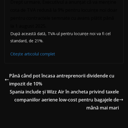
Drept urmare, Executivul a anunțat că va menține
cota de TVA redusă la 9% pentru locuințe noi doar
pentru contractele semnate cu avans plătit până
la 1 august 2025.
După această dată, TVA-ul pentru locuințe noi va fi cel
standard, de 21%.
Citește articolul complet
Până când pot încasa antreprenorii dividende cu
impozit de 10%
Spania include și Wizz Air în ancheta privind taxele
companiilor aeriene low-cost pentru bagajele de
mână mai mari