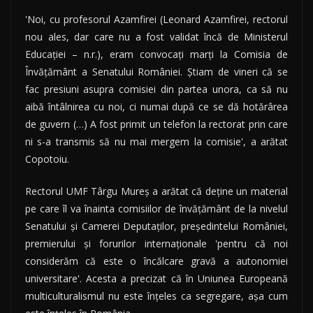
'Noi, cu profesorul Azamfirei (Leonard Azamfirei, rectorul
nou ales, dar care nu a fost validat încă de Ministerul
Educaţiei – n.r.), eram convocaţi marţi la Comisia de
Învăţământ a Senatului României. Ştiam de vineri că se
fac presiuni asupra comisiei din partea unora, ca să nu
aibă întâlnirea cu noi, ci numai după ce se dă hotărârea
de guvern (…) A fost primit un telefon la rectorat prin care
ni s-a transmis să nu mai mergem la comisie', a arătat
Copotoiu.
Rectorul UMF Târgu Mureş a arătat că deţine un material
pe care îl va înainta comisiilor de învăţământ de la nivelul
Senatului şi Camerei Deputaţilor, preşedintelui României,
premierului şi forurilor internaţionale 'pentru că noi
considerăm că este o încălcare gravă a autonomiei
universitare'. Acesta a precizat că în Uniunea Europeană
multiculturalismul nu este înţeles ca segregare, aşa cum