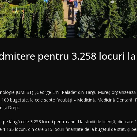
itere pentru 3.258 locuri la s
ehnologie (UMFST) „George Emil Palade” din Târgu Mureş organizează e
e 1.100 bugetate, la cele şapte facultăţi – Medicină, Medicină Dentară,
e şi Drept.
 pe lângă cele 3.258 locuri pentru anul I la studii de licenţă, din care 
.135 locuri, din care 315 locuri finanţate de la bugetul de stat, şi pe