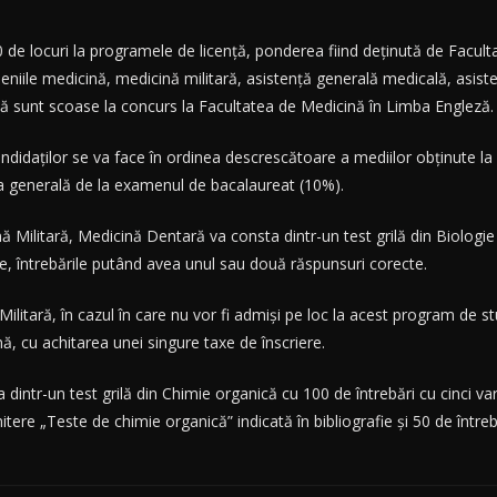
 de locuri la programele de licenţă, ponderea fiind deţinută de Facu
eniile medicină, medicină militară, asistenţă generală medicală, asiste
xă sunt scoase la concurs la Facultatea de Medicină în Limba Engleză.
candidaţilor se va face în ordinea descrescătoare a mediilor obţinute 
a generală de la examenul de bacalaureat (10%).
Militară, Medicină Dentară va consta dintr-un test grilă din Biologie 
e, întrebările putând avea unul sau două răspunsuri corecte.
ilitară, în cazul în care nu vor fi admişi pe loc la acest program de stu
ă, cu achitarea unei singure taxe de înscriere.
intr-un test grilă din Chimie organică cu 100 de întrebări cu cinci va
itere „Teste de chimie organică” indicată în bibliografie şi 50 de într