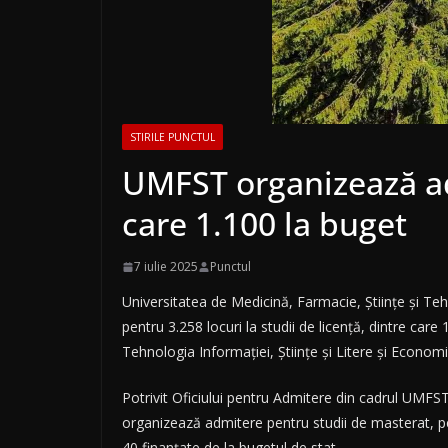
STIRILE PUNCTUL
UMFST organizează adm
care 1.100 la buget
7 iulie 2025
Punctul
Universitatea de Medicină, Farmacie, Ştiinţe şi T
pentru 3.258 locuri la studii de licenţă, dintre car
Tehnologia Informaţiei, Ştiinţe şi Litere şi Economi
Potrivit Oficiului pentru Admitere din cadrul UMFST,
organizează admitere pentru studii de masterat, pe 1
40 finanţate de la bugetul de stat.