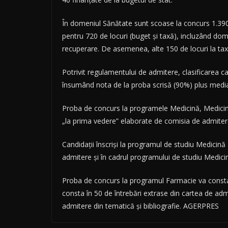
În domeniul Sănătate sunt scoase la concurs 1.390
pentru 720 de locuri (buget şi taxă), incluzând dom
recuperare. De asemenea, alte 150 de locuri la ta
Potrivit regulamentului de admitere, clasificarea 
însumând nota de la proba scrisă (90%) plus medi
Proba de concurs la programele Medicină, Medicină 
„la prima vedere” elaborate de comisia de admiter
Candidaţii înscrişi la programul de studiu Medicină M
admitere şi în cadrul programului de studiu Medicin
Proba de concurs la programul Farmacie va consta d
consta în 50 de întrebări extrase din cartea de adm
admitere din tematică şi bibliografie. AGERPRES