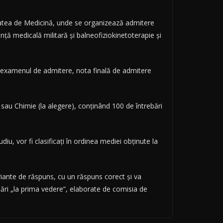
ltatea de Medicină, unde se organizează admitere
nţă medicală militară şi balneofiziokinetoterapie şi
la examenul de admitere, nota finală de admitere
sau Chimie (la alegere), conţinând 100 de întrebări
diu, vor fi clasificaţi în ordinea mediei obţinute la
riante de răspuns, cu un răspuns corect şi va
ebări „la prima vedere”, elaborate de comisia de