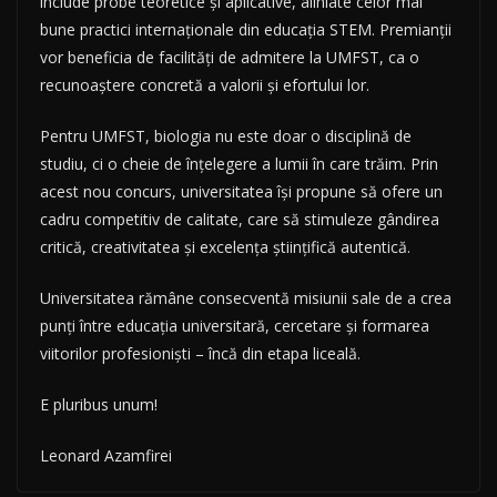
include probe teoretice și aplicative, aliniate celor mai
bune practici internaționale din educația STEM. Premianții
vor beneficia de facilități de admitere la UMFST, ca o
recunoaștere concretă a valorii și efortului lor.
Pentru UMFST, biologia nu este doar o disciplină de
studiu, ci o cheie de înțelegere a lumii în care trăim. Prin
acest nou concurs, universitatea își propune să ofere un
cadru competitiv de calitate, care să stimuleze gândirea
critică, creativitatea și excelența științifică autentică.
Universitatea rămâne consecventă misiunii sale de a crea
punți între educația universitară, cercetare și formarea
viitorilor profesioniști – încă din etapa liceală.
E pluribus unum!
Leonard Azamfirei