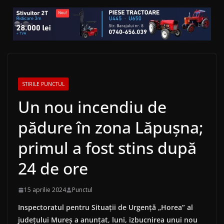
STIRILE PUNCTUL
Un nou incendiu de
pădure în zona Lăpuşna;
primul a fost stins după
24 de ore
15 aprilie 2024
Punctul
Inspectoratul pentru Situaţii de Urgenţă „Horea” al
judeţului Mureş a anunţat, luni, izbucnirea unui nou