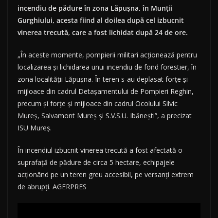
incendiu de pădure în zona Lăpuşna, în Munţii
Gurghiului, acesta fiind al doilea după cel izbucnit
vinerea trecută, care a fost lichidat după 24 de ore.
„În aceste momente, pompierii militari acţionează pentru
localizarea şi lichidarea unui incendiu de fond forestier, în
zona localităţii Lăpuşna. În teren s-au deplasat forţe şi
mijloace din cadrul Detaşamentului de Pompieri Reghin,
precum şi forţe şi mijloace din cadrul Ocolului Silvic
Mureş, Salvamont Mureş şi S.V.S.U. Ibăneşti”, a precizat
ISU Mureş.
În incendiul izbucnit vinerea trecută a fost afectată o
suprafaţă de pădure de circa 5 hectare, echipajele
acţionând pe un teren greu accesibil, pe versanţi extrem
de abrupţi. AGERPRES