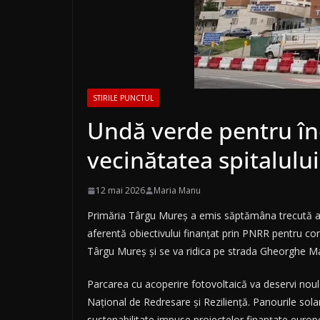
STIRILE PUNCTUL
Undă verde pentru înc
vecinătatea spitalului
12 mai 2026
Maria Manu
Primăria Târgu Mureș a emis săptămâna trecută auto
aferentă obiectivului finanțat prin PNRR pentru con
Târgu Mureș și se va ridica pe strada Gheorghe Ma
Parcarea cu acoperire fotovoltaică va deservi noul 
Național de Redresare și Reziliență. Panourile solare
sustenabilitate impuse proiectelor finanțate europ