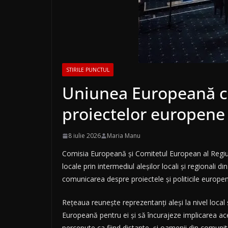
STIRILE PUNCTUL
Uniunea Europeană cau
proiectelor europene
8 iulie 2026
Maria Manu
Comisia Europeană și Comitetul European al Regiun
locale prin intermediul aleșilor locali și regionali 
comunicarea despre proiectele și politicile europe
Rețeaua reunește reprezentanți aleși la nivel local
Europeană pentru ei și să încurajeze implicarea aces
percepute ca fiind distante, și oamenii din comunită