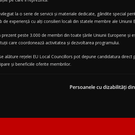
ilegiat la o serie de servicii și materiale dedicate, gândite special pent
b de experiență cu alți consilieri locali din statele membre ale Uniunii
 în prezent peste 3.000 de membri din toate țările Uniunii Europene ș
ituții care coordonează activitatea și dezvoltarea programului.
să se alăture rețelei EU Local Councillors pot depune candidatura direct 
cipare și beneficiile oferite membrilor.
Persoanele cu dizabilități d