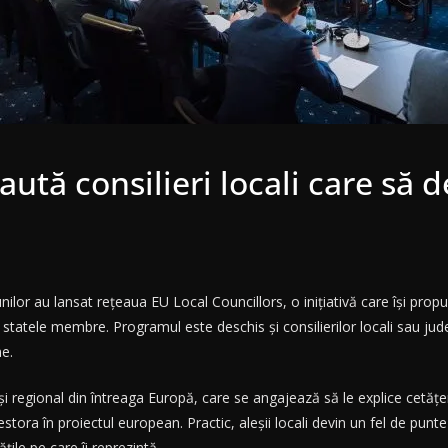
tă consilieri locali care să 
ilor au lansat rețeaua EU Local Councillors, o inițiativă care își pr
din statele membre. Programul este deschis și consilierilor locali sau ju
ne.
 și regional din întreaga Europă, care se angajează să le explice cetățe
tora în proiectul european. Practic, aleșii locali devin un fel de punte
țile pe care îi reprezintă.