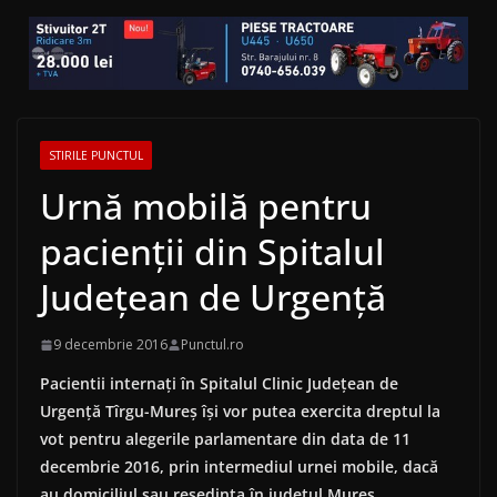
STIRILE PUNCTUL
Urnă mobilă pentru
pacienţii din Spitalul
Judeţean de Urgenţă
9 decembrie 2016
Punctul.ro
Pacientii internaţi în Spitalul Clinic Judeţean de
Urgenţă Tîrgu-Mureş îşi vor putea exercita dreptul la
vot pentru alegerile parlamentare din data de 11
decembrie 2016, prin intermediul urnei mobile, dac
ă
au domiciliul sau reşedinţa în judeţul Mureş.