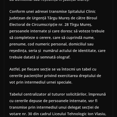
Conform unei adresei transmise Spitalului Clinic
Judeţean de Urgenţă Târgu Mureş de către Biroul
Electoral de Circumscripţie nr. 28 Tîrgu Mureş,
persoanele internate şi care doresc să voteze trebuie
să completeze o cerere, care să cuprindă nume,
prenume, cod numeric personal, domiciliul sau
reşedinţa, seria şi numărul actului de identitate, care
trebuie datată şi semnată olograf.
Astfel, pe fiecare secţie se va întocmi un tabel cu
cererile pacienţilor privind exercitarea dreptului de
vot prin intermediul urnei speciale.
Tabelul centralizator al tuturor solicit
ărilor
, împreună
cu cererile depuse de persoanele internate, vor fi
transmise prin intermediul unui delegat secţiei de
votare nr. 30 din cadrul Liceului Tehnologic Ion Vlasiu,