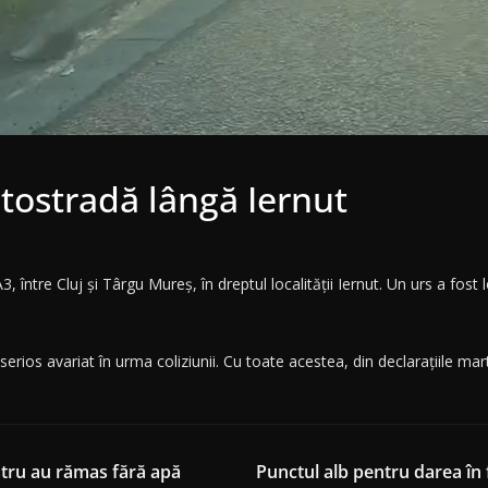
utostradă lângă Iernut
între Cluj și Târgu Mureș, în dreptul localității Iernut. Un urs a fost 
serios avariat în urma coliziunii. Cu toate acestea, din declarațiile marto
stru au rămas fără apă
Punctul alb pentru darea în f