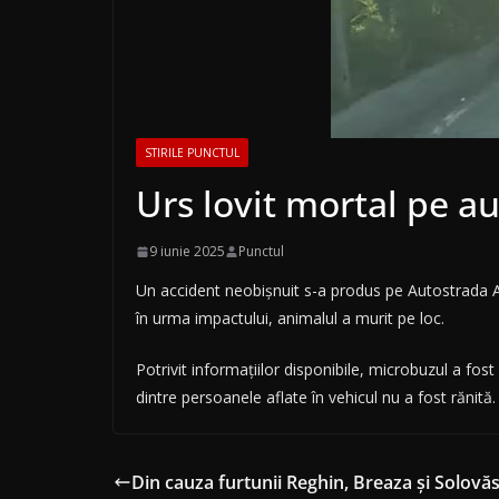
STIRILE PUNCTUL
Urs lovit mortal pe a
9 iunie 2025
Punctul
Un accident neobișnuit s-a produs pe Autostrada A3, 
în urma impactului, animalul a murit pe loc.
Potrivit informațiilor disponibile, microbuzul a fost 
dintre persoanele aflate în vehicul nu a fost rănită.
Din cauza furtunii Reghin, Breaza și Solovă