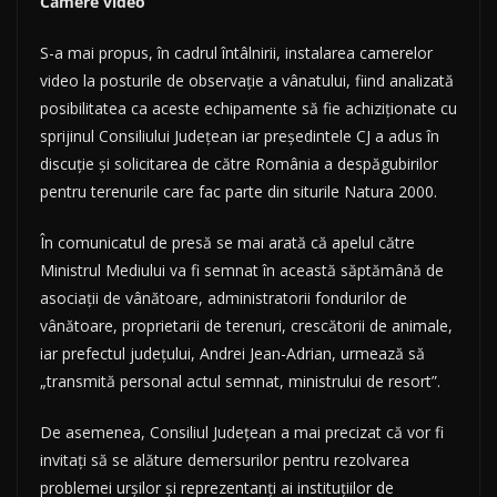
Camere video
S-a mai propus, în cadrul întâlnirii, instalarea camerelor
video la posturile de observaţie a vânatului, fiind analizată
posibilitatea ca aceste echipamente să fie achiziţionate cu
sprijinul Consiliului Judeţean iar preşedintele CJ a adus în
discuţie şi solicitarea de către România a despăgubirilor
pentru terenurile care fac parte din siturile Natura 2000.
În comunicatul de presă se mai arată că apelul către
Ministrul Mediului va fi semnat în această săptămână de
asociaţii de vânătoare, administratorii fondurilor de
vânătoare, proprietarii de terenuri, crescătorii de animale,
iar prefectul judeţului, Andrei Jean-Adrian, urmează să
„transmită personal actul semnat, ministrului de resort”.
De asemenea, Consiliul Judeţean a mai precizat că vor fi
invitaţi să se alăture demersurilor pentru rezolvarea
problemei urşilor şi reprezentanţi ai instituţiilor de