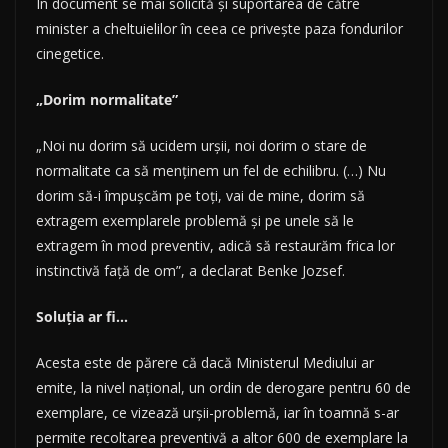
În document se mai solicită şi suportarea de către
minister a cheltuielilor în ceea ce priveşte paza fondurilor
cinegetice.
„Dorim normalitate”
„Noi nu dorim să ucidem urşii, noi dorim o stare de
normalitate ca să menţinem un fel de echilibru. (…) Nu
dorim să-i împuşcăm pe toţi, vai de mine, dorim să
extragem exemplarele problemă şi pe unele să le
extragem în mod preventiv, adică să restaurăm frica lor
instinctivă faţă de om”, a declarat Benke Jozsef.
Soluția ar fi…
Acesta este de părere că dacă Ministerul Mediului ar
emite, la nivel naţional, un ordin de derogare pentru 60 de
exemplare, ce vizează urşii-problemă, iar în toamnă s-ar
permite recoltarea preventivă a altor 600 de exemplare la