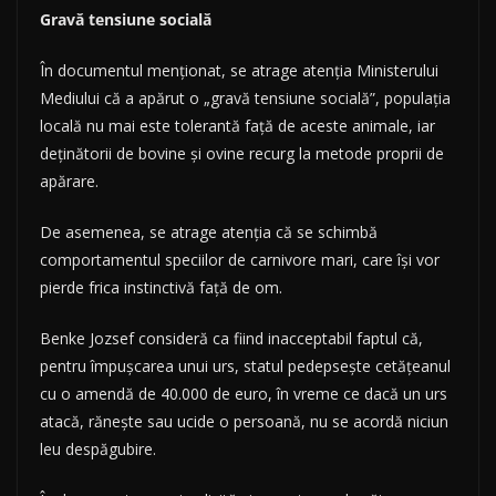
Gravă tensiune socială
În documentul menţionat, se atrage atenţia Ministerului
Mediului că a apărut o „gravă tensiune socială”, populaţia
locală nu mai este tolerantă faţă de aceste animale, iar
deţinătorii de bovine şi ovine recurg la metode proprii de
apărare.
De asemenea, se atrage atenţia că se schimbă
comportamentul speciilor de carnivore mari, care îşi vor
pierde frica instinctivă faţă de om.
Benke Jozsef consideră ca fiind inacceptabil faptul că,
pentru împuşcarea unui urs, statul pedepseşte cetăţeanul
cu o amendă de 40.000 de euro, în vreme ce dacă un urs
atacă, răneşte sau ucide o persoană, nu se acordă niciun
leu despăgubire.