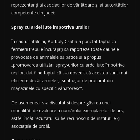
reprezentanţi ai asociaţiilor de vânătoare şi ai autorităţilor
competente din judeţ.
Spray cu ardei iute împotriva urșilor
În cadrul întâlnirii, Borboly Csaba a punctat faptul că
fermierii trebuie încurajaţi să raporteze toate daunele
provocate de animalele sălbatice şi a propus
„promovarea utilizării spray-urilor cu ardei iute împotriva
urşilor, dat fiind faptul că s-a dovedit că acestea sunt mai
eficiente decât armele şi sunt uşor de procurat din
magazinele cu specific vânătoresc”.
De asemenea, s-a discutat şi despre găsirea unei
modalităţi de evaluare a numărului exemplarelor de urs,
astfel încât rezultatul să fie recunoscut de instituţiile şi
asociaţiile de profil.