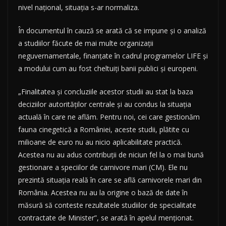
nivel naţional, situaţia s-ar normaliza.
În documentul în cauză se arată că se impune şi o analiză
a studiilor făcute de mai multe organizaţii
neguvernamentale, finanţate în cadrul programelor LIFE şi
a modului cum au fost cheltuiţi banii publici şi europeni.
„Finalitatea şi concluziile acestor studii au stat la baza
deciziilor autorităţilor centrale şi au condus la situaţia
actuală în care ne aflăm. Pentru noi, cei care gestionăm
fauna cinegetică a României, aceste studii, plătite cu
milioane de euro nu au nicio aplicabilitate practică.
Acestea nu au adus contribuţii de niciun fel la o mai bună
gestionare a speciilor de carnivore mari (CM). Ele nu
prezintă situaţia reală în care se află carnivorele mari din
România. Acestea nu au la origine o bază de date în
măsură să conteste rezultatele studiilor de specialitate
contractate de Minister”, se arată în apelul menţionat.