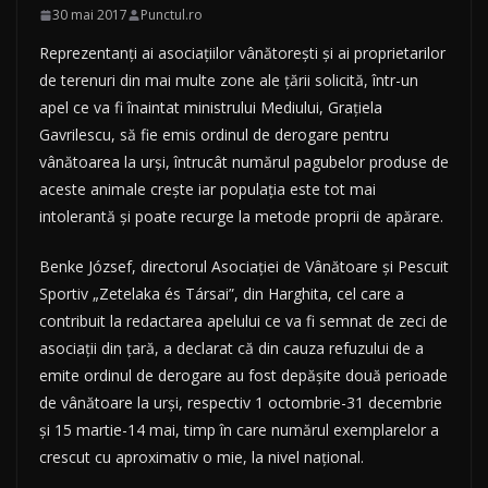
30 mai 2017
Punctul.ro
Reprezentanţi ai asociaţiilor vânătoreşti şi ai proprietarilor
de terenuri din mai multe zone ale ţării solicită, într-un
apel ce va fi înaintat ministrului Mediului, Graţiela
Gavrilescu, să fie emis ordinul de derogare pentru
vânătoarea la urşi, întrucât numărul pagubelor produse de
aceste animale creşte iar populaţia este tot mai
intolerantă şi poate recurge la metode proprii de apărare.
Benke József, directorul Asociaţiei de Vânătoare şi Pescuit
Sportiv „Zetelaka és Társai”, din Harghita, cel care a
contribuit la redactarea apelului ce va fi semnat de zeci de
asociaţii din ţară, a declarat că din cauza refuzului de a
emite ordinul de derogare au fost depăşite două perioade
de vânătoare la urşi, respectiv 1 octombrie-31 decembrie
şi 15 martie-14 mai, timp în care numărul exemplarelor a
crescut cu aproximativ o mie, la nivel naţional.