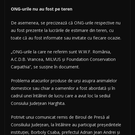
ONG-urile nu au fost pe teren
De asemenea, se precizează că ONG-urile respective nu
au fost prezente la lucrările de estimare din teren, cu
toate că au fost informate sau invitate cu fiecare ocazie.
„ONG-urile la care ne referim sunt W.W.F. România,
A.C.D.B. Vrancea, MILVUS şi Foundation Conservation
Carpathia”, se susţine în document.
Problema atacurilor produse de urşi asupra animalelor
domestice sau chiar a oamenilor a fost abordată şi în
cadrul unei întâlniri de lucru care a avut loc la sediul
Consiului Judeţean Harghita.
Potrivit unui comunicat remis de Biroul de Presă al
Consiliului Judeţean, la întâlnire au participat preşedintele
instituţiei, Borboly Csaba, prefectul Adrian Jean Andrei şi