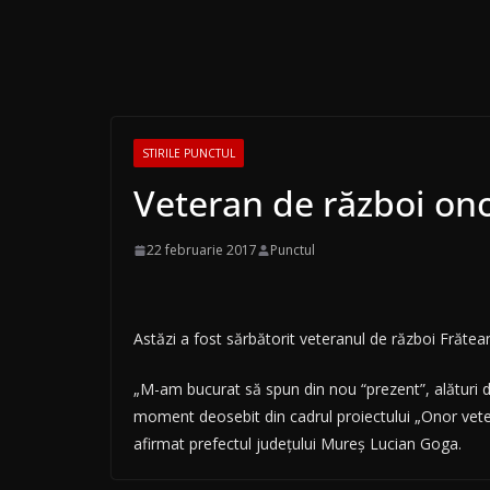
STIRILE PUNCTUL
Veteran de război ono
22 februarie 2017
Punctul
Astăzi a fost sărbătorit veteranul de război Frătea
„M-am bucurat să spun din nou “prezent”, alături de
moment deosebit din cadrul proiectului „Onor veter
afirmat prefectul judeţului Mureş Lucian Goga.