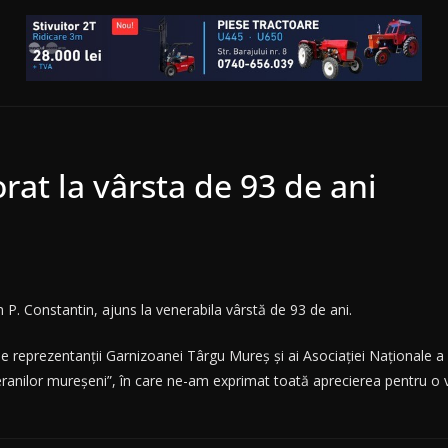
rat la vârsta de 93 de ani
n P. Constantin, ajuns la venerabila vârstă de 93 de ani.
 reprezentanţii Garnizoanei Târgu Mureş şi ai Asociaţiei Naţionale a V
anilor mureşeni”, în care ne-am exprimat toată aprecierea pentru o via