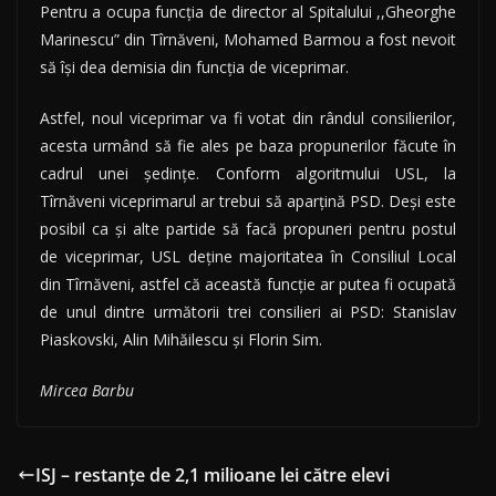
Pentru a ocupa funcţia de director al Spitalului ,,Gheorghe
Marinescu” din Tîrnăveni, Mohamed Barmou a fost nevoit
să îşi dea demisia din funcţia de viceprimar.
Astfel, noul viceprimar va fi votat din rândul consilierilor,
acesta urmând să fie ales pe baza propunerilor făcute în
cadrul unei şedinţe. Conform algoritmului USL, la
Tîrnăveni viceprimarul ar trebui să aparţină PSD. Deşi este
posibil ca şi alte partide să facă propuneri pentru postul
de viceprimar, USL deţine majoritatea în Consiliul Local
din Tîrnăveni, astfel că această funcţie ar putea fi ocupată
de unul dintre următorii trei consilieri ai PSD: Stanislav
Piaskovski, Alin Mihăilescu şi Florin Sim.
Mircea Barbu
ISJ – restanțe de 2,1 milioane lei către elevi