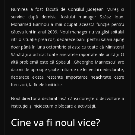
Numirea a fost făcută de Consiliul Județean Mureș și
survine după demisia fostului manager Szász Ioan.
Mohamed Barmou a mai ocupat această funcție pentru
câteva luni în anul 2009. Noul manager nu va găsi spitalul
într-o situație prea roz, deoarece banii pentru salarii ajung
doar până în luna octombrie și asta cu toate că Ministerul
Sănătății a achitat toate arieratele raportate ale unității. O
altă problemă este că Spitalul ,,Gheorghe Marinescu” are
datorii de aproape șapte miliarde de lei vechi nedeclarate,
deoarece există restanțe importante neachitate către
furnizori, la finele lunii iulie.
Noul director a declarat însă că își dorește o dezvoltare a
instituției și nicidecum o blocare a activității.
Cine va fi noul vice?