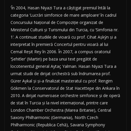
‘În 2004, Hasan Niyazi Tura a câștigat premiul întâi la
categoria ‘Lucrări simfonice de mare amploare’ în cadrul
Concursului Național de Compoziție organizat de
Ministerul Culturii și Turismului din Turcia, cu ‘Simfonia nr.
1’. A continuat studiile de vioară cu prof. Cihat Așkýn și a
interpretat în premieră Concertul pentru vioară al lui
Cemal Reșit Rey în 2006. În 2007, a compus oratoriul
‘Șehitler’ (Martiri) pe baza unui text pregătit de
locotenentul general Aytaç Yalman. Hasan Niyazi Tura a
urmat studii de dirijat orchestră sub îndrumarea prof.
Gürer Aykal și și-a finalizat masteratul cu prof. Rengim
Gökmen la Conservatorul de Stat Hacettepe din Ankara în
2010. A dirijat numeroase orchestre simfonice și de operă
de stat în Turcia și la nivel internațional, printre care
London Chamber Orchestra (Marea Britanie), Central
Saxony Philharmonic (Germania), North Czech
Philharmonic (Republica Cehă), Savaria Symphony