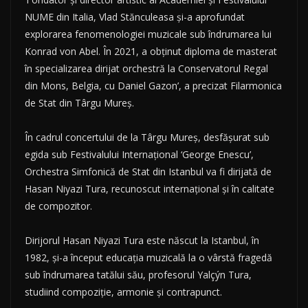
NUME din Italia, Vlad Stănculeasa și-a aprofundat
explorarea fenomenologiei muzicale sub îndrumarea lui
Konrad von Abel. În 2021, a obținut diploma de masterat
în specializarea dirijat orchestră la Conservatorul Regal
din Mons, Belgia, cu Daniel Gazon’, a precizat Filarmonica
de Stat din Târgu Mureș.
În cadrul concertului de la Târgu Mureș, desfășurat sub
egida sub Festivalului Internațional ‘George Enescu’,
Orchestra Simfonică de Stat din Istanbul va fi dirijată de
Hasan Niyazi Tura, recunoscut internațional și în calitate
de compozitor.
Dirijorul Hasan Niyazi Tura este născut la Istanbul, în
1982, și-a început educația muzicală la o vârstă fragedă
sub îndrumarea tatălui său, profesorul Yalçýn Tura,
studiind compoziție, armonie și contrapunct.