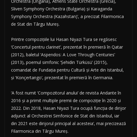
Orchestra (Ungaria), Athens State Orchestra (Grecia),
Sliven Symphony Orchestra (Bulgaria) și Karaganda
Symphony Orchestra (Kazahstan)’, a precizat Filarmonica
de Stat din Târgu Mureș.
Printre compozițiile lui Hasan Niyazi Tura se regăsesc
‘Concertul pentru clarinet’, prezentat în premieră în Qatar
(2012), baletul ‘Aspendos: A Love Through Centuries’
(2013), poemul simfonic ‘Șehidin Türküsü’ (2015),
comandat de Fundația pentru Cultură și Arte din Istanbul,
și ‘Konçertango’, prezentat în premieră în Germania.
‘A fost numit ‘Compozitorul anului’ de revista Andante în
2016 și a primit multiple premii de compoziție în 2020 și
2022. Din 2018, Hasan Niyazi Tura ocupă funcția de dirijor
adjunct al Orchestrei Simfonice de Stat din Istanbul, iar
din 2021 este dirijorul principal al acesteia’, mai precizează
Filarmonica din Târgu Mureș.