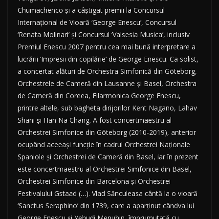
Chumachenco și a câștigat premii la Concursul
Internațional de Vioară ‘George Enescu’, Concursul
‘Renata Molinari’ și Concursul ‘Valsesia Musica’, inclusiv
Premiul Enescu 2007 pentru cea mai bună interpretare a
lucrării ‘Impresii din copilărie’ de George Enescu. Ca solist,
a concertat alături de Orchestra Simfonică din Göteborg,
Orchestrele de Cameră din Lausanne și Basel, Orchestra
de Cameră din Coreea, Filarmonica George Enescu,
printre altele, sub bagheta dirijorilor Kent Nagano, Lahav
Shani și Han Na Chang. A fost concertmaestru al
Orchestrei Simfonice din Göteborg (2010-2019), anterior
ocupând aceeași funcție în cadrul Orchestrei Naționale
Spaniole și Orchestrei de Cameră din Basel, iar în prezent
este concertmaestru al Orchestrei Simfonice din Basel,
Orchestrei Simfonice din Barcelona și Orchestrei
Festivalului Gstaad (…). Vlad Sănculeasa cântă la o vioară
‘Sanctus Seraphino’ din 1739, care a aparținut cândva lui
George Enescu și Yehudi Menuhin, împrumutată cu