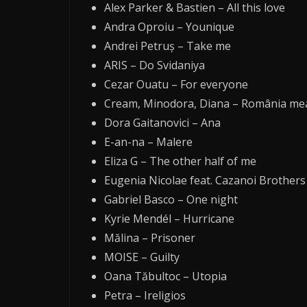
Alex Parker & Bastien – All this love
Andra Oproiu – Younique
Andrei Petruş – Take me
ARIS – Do Svidaniya
Cezar Ouatu – For everyone
Cream, Minodora, Diana – România me
Dora Gaitanovici – Ana
E-an-na – Malere
Eliza G – The other half of me
Eugenia Nicolae feat. Cazanoi Brothers
Gabriel Basco – One night
Kyrie Mendél – Hurricane
Mălina – Prisoner
MOISE – Guilty
Oana Tăbultoc – Utopia
Petra – Ireligios