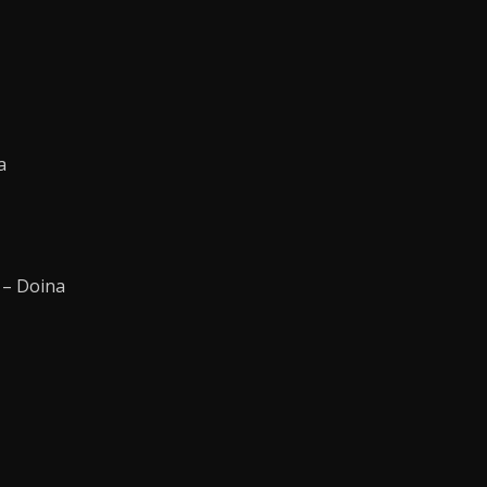
a
 – Doina