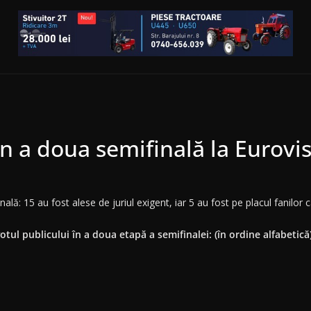
t în a doua semifinală la Eurovi
ală: 15 au fost alese de juriul exigent, iar 5 au fost pe placul fanilor 
 votul publicului în a doua etapă a semifinalei: (în ordine alfabetică