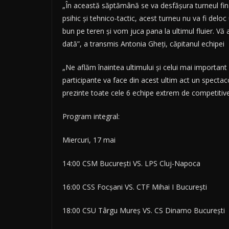
„În
această săptămână se va desfășura turneul final
psihic și tehnico-tactic, acest turneu nu va fi del
bun pe teren și vom juca pana la ultimul fluier. Vă
dată”, a transmis Antonia Gheți, căpitanul echipei
„Ne aflăm înaintea ultimului și celui mai importan
participante va face din acest ultim act un spectac
prezinte toate cele 6 echipe extrem de competitive. 
Program integral:
Miercuri, 17 mai
14:00 CSM București VS. LPS Cluj-Napoca
16:00 CSS Focșani VS. CTF Mihai I București
18:00 CSU Târgu Mureș VS. CS Dinamo București