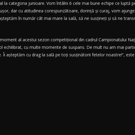
 la categoria junioare. Vom întâlni 6 cele mai bune echipe ce luptă p
oc ușor, dar cu atitudinea corespunzătoare, dorință și curaj, vom ajung
 așteptăm în număr cât mai mare la sală, să ne susțineți și să ne transm
t moment al acestui sezon competițional din cadrul Campionatului Naț
ol echilibrat, cu multe momente de suspans. De mult nu am mai participa
Îi așteptăm cu drag la sală pe toți susținătorii fetelor noastre!”, est