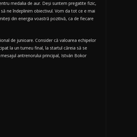
entru medalia de aur. Deși suntem pregatite fizic,
e să ne îndeplinim obiectivul. Vom da tot ce e mai
iteți din energia voastră pozitivă, ca de fiecare
ional de junioare. Consider că valoarea echipelor
t la un turneu final, la startul căreia să se
e mesajul antrenorului principal, István Bokor