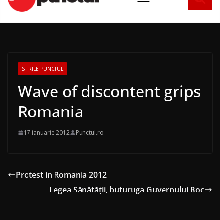
conținut
STIRILE PUNCTUL
Wave of discontent grips
Romania
17 ianuarie 2012
Punctul.ro
Protest in Romania 2012
Legea Sănătății, buturuga Guvernului Boc