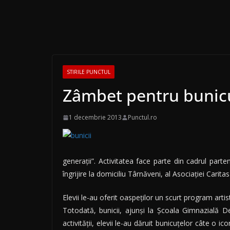
STIRILE PUNCTUL
Zâmbet pentru bunic
1 decembrie 2013
Punctul.ro
generaţii”. Activitatea face parte din cadrul parten
îngrijire la domiciliu Târnăveni, al Asociaţiei Carit
Elevii le-au oferit oaspeţilor un scurt program artis
Totodată, bunicii, ajunşi la Şcoala Gimnazială Dea
activităţii, elevii le-au dăruit bunicuţelor câte o i