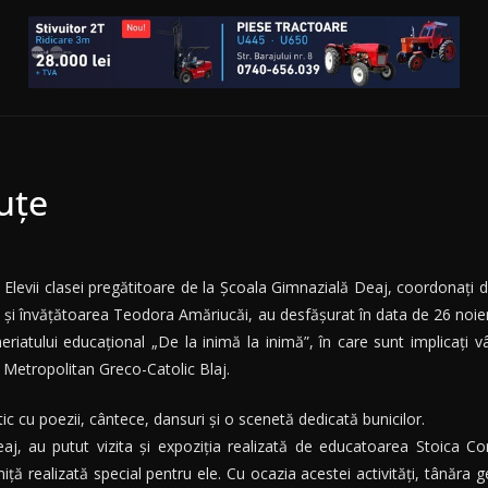
uțe
Elevii clasei pregătitoare de la Şcoala Gimnazială Deaj, coordonaţi 
şi învăţătoarea Teodora Amăriucăi, au desfășurat în data de 26 noiembr
eriatului educaţional „De la inimă la inimă”, în care sunt implicaţi vâr
as Metropolitan Greco-Catolic Blaj.
tic cu poezii, cântece, dansuri şi o scenetă dedicată bunicilor.
j, au putut vizita şi expoziţia realizată de educatoarea Stoica Corn
coniţă realizată special pentru ele. Cu ocazia acestei activităţi, tânăr