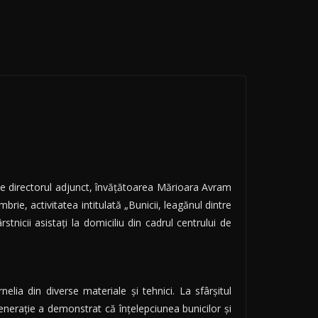
de directorul adjunct, învăţătoarea Mărioara Avram
ie, activitatea intitulată „Bunicii, leagănul dintre
stnicii asistaţi la domiciliu din cadrul centrului de
elia din diverse materiale şi tehnici. La sfârşitul
a generaţie a demonstrat că înţelepciunea bunicilor şi