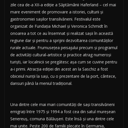
zile cea de-a XII-a ediție a Săptămânii Haferland – cel mai
mare eveniment de promovare a istoriei, culturii și
gastronomiei sașilor transilvăneni. Festivalul este
organizat de Fundația Michael și Veronica Schmidt în
onoarea a tot ce au însemnat și realizat sașii în această
regiune dar și pentru a sprijini dezvoltarea comunităților
rurale actuale. Frumusețea peisajului precum și programul
de activități cultural-artistice și practice atrag numeroși
turiști, iar localnicii se pregătesc așa cum se cuvine pentru
a-i primi. Atracția ediției din acest an la Saschiz a fost
obiceiul nunții la sași, cu o prezentare de la port, cântece,
dansuri până la meniul tradițional.
Una dintre cele mai mari comunități de sași transilvăneni
emigrați între 1975 și 1994 a fost cea din satul mureșean
Senereuș, comuna Bălăușeri. Este însă și una dintre cele
mai unite. Peste 200 de familii plecate în Germania,