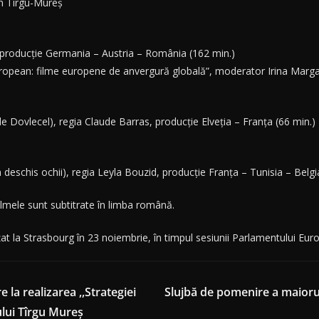
in Tîrgu-Mureș
 producție Germania – Austria – România (162 min.)
ropean: filme europene de anvergură globală”, moderator Irina Marga
e Dovlecel), regia Claude Barras, producție Elveția – Franța (66 min.)
 deschis ochii), regia Leyla Bouzid, producție Franța – Tunisia – Belg
 Filmele sunt subtitrate în limba română.
țat la Strasbourg în 23 noiembrie, în timpul sesiunii Parlamentului Eur
 la realizarea ,,Strategiei
Slujbă de pomenire a maioru
lui Tîrgu Mureș