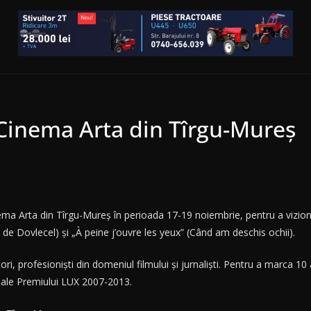
a Cinema Arta din Tîrgu-Mureș
nema Arta din Tîrgu-Mureș în perioada 17-19 noiembrie, pentru a viziona 
e Dovlecel) și „À peine j’ouvre les yeux” (Când am deschis ochii).
, profesioniști din domeniul filmului și jurnaliști. Pentru a marca 10 
e ale Premiului LUX 2007-2013.