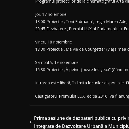
Programul proiecțiilor de la cinematograful Arta d
Joi, 17 noiembrie
18.00 Proiecție „Toni Erdmann”, regia Maren Ade,
20.45 Dezbatere „Premiul LUX al Parlamentului Eu
Vineri, 18 noiembrie
18.30 Proiecție „Ma vie de Courgette” (Viața mea d
Sâmbătă, 19 noiembrie
16.30 Proiecție „À peine j’ouvre les yeux” (Când am
Intrarea este liberă, în limita locurilor disponibile.
Câștigătorul Premiului LUX, ediția 2016, va fi anun
Prima sesiune de dezbateri publice cu privire
Integrate de Dezvoltare Urbană a Municipiu