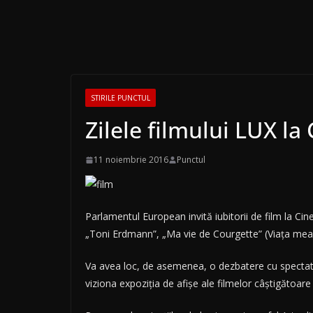
STIRILE PUNCTUL
Zilele filmului LUX l
11 noiembrie 2016
Punctul
Parlamentul European invită iubitorii de film la Ci
„Toni Erdmann”, „Ma vie de Courgette” (Viața mea d
Va avea loc, de asemenea, o dezbatere cu spectatori
viziona expoziția de afișe ale filmelor câștigătoar