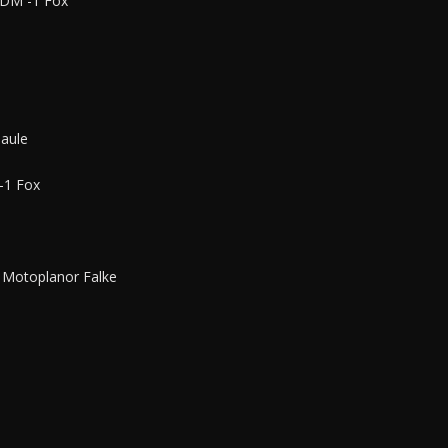
M -1 Fox
aule
1 Fox
, Motoplanor Falke