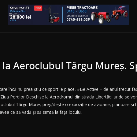
e la Aeroclubul Târgu Mureș. 
care încă nu prea știu ce sport le place, #Be Active – de anul trecut 
iua Porților Deschise la Aerodromul din strada Libertății unde se vor 
oclubul Târgu Mureș pregătește o expoziție de avioane, planoare și te
r avea ce să vadă și să simtă la fața locului.