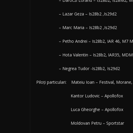
– Daroczi Lorand – IS28b2, Is28M2, MD
– Lazar Geza – Is28b2 ,Is29d2
– Marc Maria – Is28b2 ,Is29d2
– Petho Andrei – Is28b2, IAR 46, M7 M
– Hota Valentin – Is28b2, IAR35, MDM-
– Negrea Tudor -Is28b2, Is29d2
Piloți particulari: Mateiu Ioan – Festival, Morane
Kantor Ludovic – Apollofox
Luca Gheorghe – Apollofox
Moldovan Petru – Sportstar