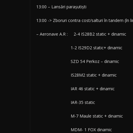
13:00 – Lansări parașutiști
13:00 -> Zboruri contra cost/salturi în tandem (în lim
– Aeronave A.R : 2-4 IS28B2 static + dinamic
1-2 IS29D2 static+ dinamic
SZD 54 Perkoz – dinamic
IS28M2 static + dinamic
IAR 46 static + dinamic
IAR-35 static
M-7 Maule static + dinamic
MDM- 1 FOX dinamic