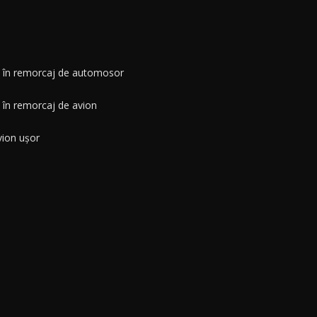
e în remorcaj de automosor
 în remorcaj de avion
vion ușor