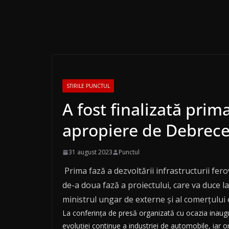
STIRILE PUNCTUL
A fost finalizată prim
apropiere de Debrec
31 august 2023
Punctul
Prima fază a dezvoltării infrastructurii fe
de-a doua fază a proiectului, care va duce l
ministrul ungar de externe şi al comerţului ex
La conferinţa de presă organizată cu ocazia inaugură
evoluţiei continue a industriei de automobile, iar 