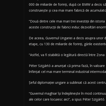
000 de miliarde de forinţi, după ce BMW a decis să s
construieşte şi cea mai mare fabrică de acumulatori
“Două dintre cele mai mari trei investiţii din istoria
aceste construcţii de fabrici induc dezvoltări enorme
De aceea, Guvernul Ungariei a decis asupra unor de
etape, cu 130 de miliarde de forinţi, gările existente
“Astfel, va fi stabilită o legătură directă între Zon
Péter Szijjártó a anunţat că prima fază, în valoare 
înfiinţat cel mai mare terminal industrial intermodal
Şeful diplomaţiei ungare a subliniat că acest centru
“Guvernul maghiar îşi îndeplineşte în mod continuu 
ale celor care locuiesc aici”, a spus Péter Szijjártó.