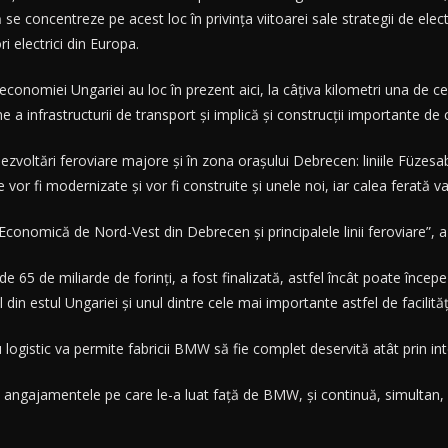
e concentreze pe acest loc în privinţa viitoarei sale strategii de elec
 electrici din Europa.
 economiei Ungariei au loc în prezent aici, la câţiva kilometri una de cea
 a infrastructurii de transport şi implică şi construcţii importante de că
zvoltări feroviare majore şi în zona oraşului Debrecen: liniile Füzesa
 vor fi modernizate şi vor fi construite şi unele noi, iar calea ferată va f
a Economică de Nord-Vest din Debrecen şi principalele linii feroviare”, a 
de 65 de miliarde de forinţi, a fost finalizată, astfel încât poate înce
 din estul Ungariei şi unul dintre cele mai importante astfel de facilităţ
 logistic va permite fabricii BMW să fie complet deservită atât prin int
angajamentele pe care le-a luat faţă de BMW, şi continuă, simultan, şi