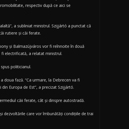
tromobilitate, respectiv după ce aici se
laltă”, a subliniat ministrul. Szijjártó a punctat că
i rutiere şi căi ferate.
bony şi Balmazújváros vor fi reînnoite în două
i electrificată, a relatat ministrul.
spus politicianul.
pe a doua fază. “Ca urmare, la Debrecen va fi
i din Europa de Est”, a precizat Szijjártó.
ermediul căii ferate, cât şi dinspre autostradă.
 dezvoltările care vor îmbunătăţi condiţiile de trai