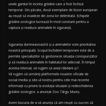
unele garduri în incinta grădinii care a fost închisă
temporar. Din păcate, două exemplare de bizon european
au reușit să evadeze din zona lor delimitată. Echipele
grădinii zoologice lucrează în mod constant pentru a
captura și readuce animalele în siguranță.
Siguranța dumneavoastră și a animalelor este prioritatea
noastră principală. Scopul închiderii temporare este de a
permite specialiștilor să gestioneze situația corespunzător
și să readucă animalele în habitatul lor adecvat. În timpul
acestui interval, vă rugăm să aveți răbdare și î
Vă rugăm să urmăriți platformele noastre oficiale de
social media și site-ul nostru pentru cele mai recente
informații cu privire la evoluția situației și redeschiderea
grădinii zoologice. a anunțat Zoo Târgu Mureș.
Avem bucuria de a vă anunța că am reușit cu succes să