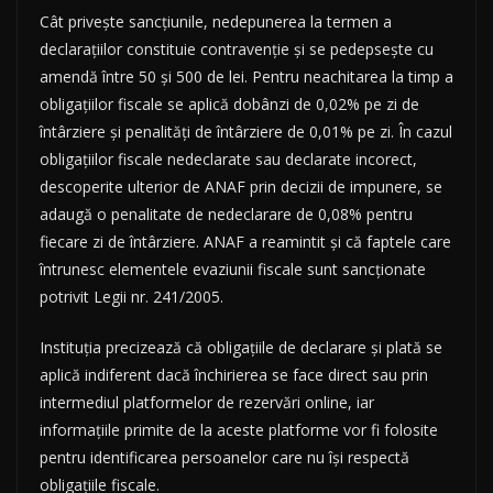
Cât privește sancțiunile, nedepunerea la termen a
declarațiilor constituie contravenție și se pedepsește cu
amendă între 50 și 500 de lei. Pentru neachitarea la timp a
obligațiilor fiscale se aplică dobânzi de 0,02% pe zi de
întârziere și penalități de întârziere de 0,01% pe zi. În cazul
obligațiilor fiscale nedeclarate sau declarate incorect,
descoperite ulterior de ANAF prin decizii de impunere, se
adaugă o penalitate de nedeclarare de 0,08% pentru
fiecare zi de întârziere. ANAF a reamintit și că faptele care
întrunesc elementele evaziunii fiscale sunt sancționate
potrivit Legii nr. 241/2005.
Instituția precizează că obligațiile de declarare și plată se
aplică indiferent dacă închirierea se face direct sau prin
intermediul platformelor de rezervări online, iar
informațiile primite de la aceste platforme vor fi folosite
pentru identificarea persoanelor care nu își respectă
obligațiile fiscale.