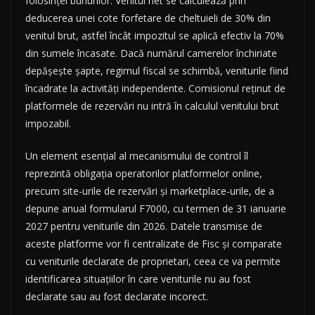
folosinței bunurilor. Venitul net se calculează prin
deducerea unei cote forfetare de cheltuieli de 30% din
venitul brut, astfel încât impozitul se aplică efectiv la 70%
din sumele încasate. Dacă numărul camerelor închiriate
depășește șapte, regimul fiscal se schimbă, veniturile fiind
încadrate la activități independente. Comisionul reținut de
platformele de rezervări nu intră în calculul venitului brut
impozabil.
Un element esențial al mecanismului de control îl
reprezintă obligația operatorilor platformelor online,
precum site-urile de rezervări și marketplace-urile, de a
depune anual formularul F7000, cu termen de 31 ianuarie
2027 pentru veniturile din 2026. Datele transmise de
aceste platforme vor fi centralizate de Fisc și comparate
cu veniturile declarate de proprietari, ceea ce va permite
identificarea situațiilor în care veniturile nu au fost
declarate sau au fost declarate incorect.