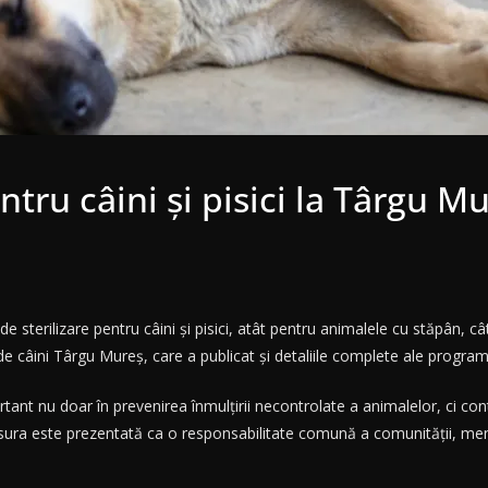
entru câini și pisici la Târgu M
sterilizare pentru câini și pisici, atât pentru animalele cu stăpân, câ
e câini Târgu Mureș, care a publicat și detaliile complete ale program
portant nu doar în prevenirea înmulțirii necontrolate a animalelor, ci co
ra este prezentată ca o responsabilitate comună a comunității, men