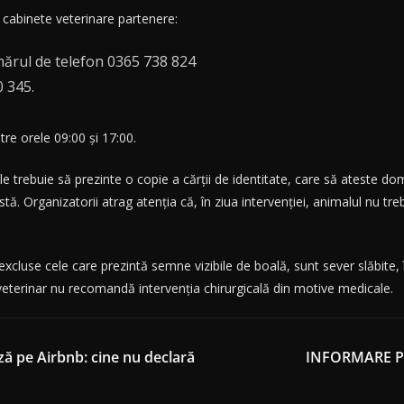
ă cabinete veterinare partenere:
mărul de telefon 0365 738 824
0 345.
tre orele 09:00 și 17:00.
e trebuie să prezinte o copie a cărții de identitate, care să ateste do
ă. Organizatorii atrag atenția că, în ziua intervenției, animalul nu treb
cluse cele care prezintă semne vizibile de boală, sunt sever slăbite, î
 veterinar nu recomandă intervenția chirurgicală din motive medicale.
ă pe Airbnb: cine nu declară
INFORMARE P